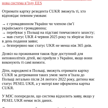
нова система в’їзду EES
Отримати картку резидента CUKR зможуть ті, хто
відповідає певним умовам:
→
є громадянином України чи членом сім’ї
українського громадянина;
→
перебуває у Польщі на підставі тимчасового захисту;
→
мав статус UKR 4 червня 2025 року та зберігає його
в день подання заяви;
→
безперервно має статус UKR не менш ніж 365 днів.
Дозвіл на проживання також буде доступний для
неповнолітніх дітей, які прибули з України, якщо вони
виконують ті самі вимоги.
Діти, народжені в Польщі, зможуть отримати картку
CUKR за дотримання таких умов: мати в’їхала до
Польщі легально після 24 лютого 2022 року, дитина має
статус PESEL UKR, а у матері вже оформлена картка
CUKR.
У МЗС попередили, що система відхилить заяву, якщо у
PESEL UKR немає всіх даних.