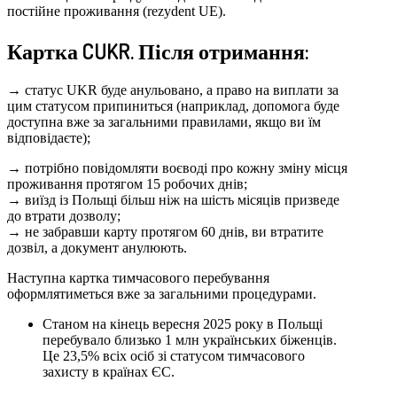
постійне проживання (rezydent UE).
Картка CUKR. Після отримання:
→
статус UKR буде анульовано, а право на виплати за
цим статусом припиниться (наприклад, допомога буде
доступна вже за загальними правилами, якщо ви їм
відповідаєте);
→
потрібно повідомляти воєводі про кожну зміну місця
проживання протягом 15 робочих днів;
→
виїзд із Польщі більш ніж на шість місяців призведе
до втрати дозволу;
→
не забравши карту протягом 60 днів, ви втратите
дозвіл, а документ анулюють.
Наступна картка тимчасового перебування
оформлятиметься вже за загальними процедурами.
Станом на кінець вересня 2025 року в Польщі
перебувало близько 1 млн українських біженців.
Це 23,5% всіх осіб зі статусом тимчасового
захисту в країнах ЄС.