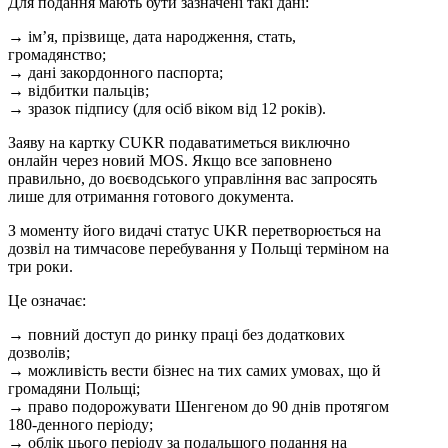
Для подання мають бути зазначені такі дані:
→
ім’я, прізвище, дата народження, стать,
громадянство;
→
дані закордонного паспорта;
→
відбитки пальців;
→
зразок підпису (для осіб віком від 12 років).
Заяву на картку CUKR подаватиметься виключно
онлайн через новий MOS. Якщо все заповнено
правильно, до воєводського управління вас запросять
лише для отримання готового документа.
З моменту його видачі статус UKR перетворюється на
дозвіл на тимчасове перебування у Польщі терміном на
три роки.
Це означає:
→
повний доступ до ринку праці без додаткових
дозволів;
→
можливість вести бізнес на тих самих умовах, що й
громадяни Польщі;
→
право подорожувати Шенгеном до 90 днів протягом
180-денного періоду;
→
облік цього періоду за подальшого подання на