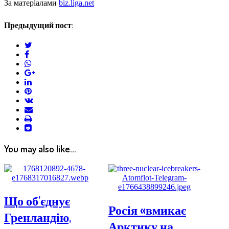
За матеріалами
biz.liga.net
Предыдущий пост:
twitter
facebook
whatsapp
google+
linkedin
pinterest
vkontakte
email
print
reddit
reddit
You may also like...
Що об’єднує
Росія «вмикає
Гренландію,
Арктику на