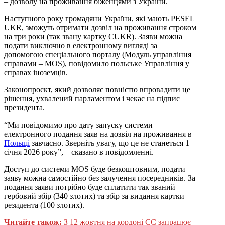
– дозволу на проживання біженцями з України.
Наступного року громадяни України, які мають PESEL
UKR, зможуть отримати дозвіл на проживання строком
на три роки (так звану картку CUKR). Заяви можна
подати виключно в електронному вигляді за
допомогою спеціального порталу (Модуль управління
справами – MOS), повідомило польське Управління у
справах іноземців.
Законопроєкт, який дозволяє повністю впровадити це
рішення, ухвалений парламентом і чекає на підпис
президента.
“Ми повідомимо про дату запуску системи
електронного подання заяв на дозвіл на проживання в
Польщі
завчасно. Зверніть увагу, що це не станеться 1
січня 2026 року”, – сказано в повідомленні.
Доступ до системи MOS буде безкоштовним, подати
заяву можна самостійно без залучення посередників. За
подання заяви потрібно буде сплатити так званий
гербовий збір (340 злотих) та збір за видання картки
резидента (100 злотих).
Читайте також:
З 12 жовтня на кордоні ЄС запрацює