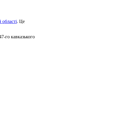
 області
. Це
47-го кавказького