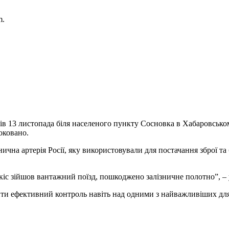
m.
мів 13 листопада біля населеного пункту Сосновка в Хабаровсько
оковано.
ична артерія Росії, яку використовували для постачання зброї та
укіс зійшов вантажний поїзд, пошкоджено залізничне полотно”, – 
ити ефективний контроль навіть над одними з найважливіших дл