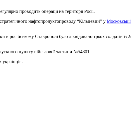
улярно проводить операції на території Росії.
 стратегічного нафтопродуктопроводу “Кільцевий” у
Московській
и в російському Ставрополі було ліквідовано трьох солдатів із 2
опускного пункту військової частини №54801.
 українців.