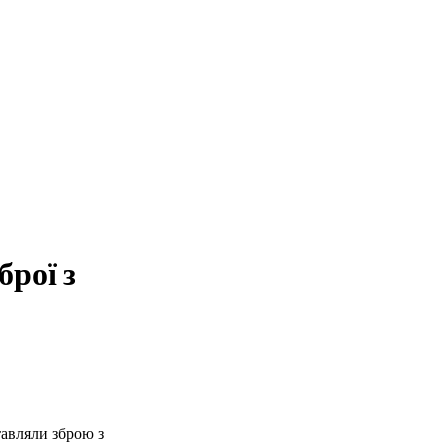
брої з
тавляли зброю з