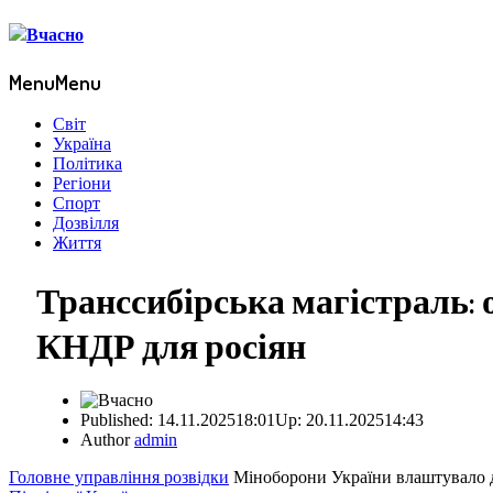
Menu
Menu
Світ
Україна
Політика
Регіони
Спорт
Дозвілля
Життя
Транссибірська магістраль: 
КНДР для росіян
Published:
14.11.2025
18:01
Up: 20.11.2025
14:43
Author
admin
Головне управління розвідки
Міноборони України влаштувало див