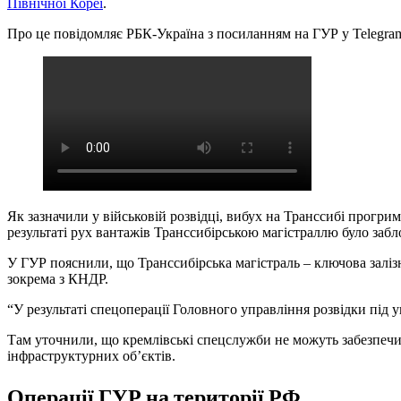
Північної Кореї
.
Про це повідомляє РБК-Україна з посиланням на ГУР у Telegra
Як зазначили у військовій розвідці, вибух на Транссибі прогри
результаті рух вантажів Транссибірською магістраллю було забл
У ГУР пояснили, що Транссибірська магістраль – ключова залізн
зокрема з КНДР.
“У результаті спецоперації Головного управління розвідки під 
Там уточнили, що кремлівські спецслужби не можуть забезпеч
інфраструктурних об’єктів.
Операції ГУР на території РФ