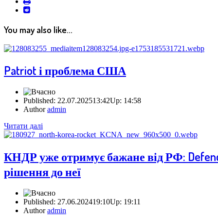
print
reddit
reddit
You may also like...
Patriot і проблема США
Published:
22.07.2025
13:42
Up:
14:58
Author
admin
Читати далі
КНДР уже отримує бажане від РФ: Defenc
рішення до неї
Published:
27.06.2024
19:10
Up:
19:11
Author
admin