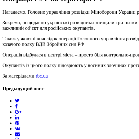
Нагадаємо, Головне управління розвідки Міноборони України рег
Зокрема, нещодавно українські розвідники знищили три нитки
важливий об’єкт для російських окупантів.
Також у жовтні внаслідок операції Головного управління розвідк
козачого полку ВДВ Збройних сил РФ.
Операція відбулася в центрі міста – просто біля контрольно-пр
Окупантів із цього полку підозрюють у воєнних злочинах проти
За матеріалами
rbc.ua
Предыдущий пост:
twitter
facebook
google+
linkedin
pinterest
vkontakte
email