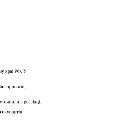
му краї РФ. У
 боєприпасів,
уточнили в розвідці.
я окупантів