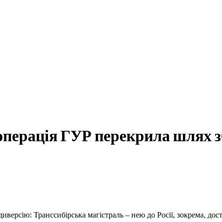
операція ГУР перекрила шлях з
ерсію: Транссибірська магістраль – нею до Росії, зокрема, дос