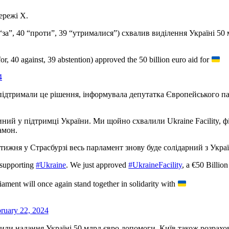
ережі Х.
”, 40 “проти”, 39 “утрималися”) схвалив виділення Україні 50 м
, 40 against, 39 abstention) approved the 50 billion euro aid for
4
підтримали це рішення, інформувала депутатка Європейського п
ний у підтримці України. Ми щойно схвалили Ukraine Facility, ф
амон.
тижня у Страсбурзі весь парламент знову буде солідарний з Укра
 supporting
#Ukraine
. We just approved
#UkraineFacility
, a €50 Billion
ament will once again stand together in solidarity with
ruary 22, 2024
или надання Україні 50 млрд євро допомоги. Київ також розрахо