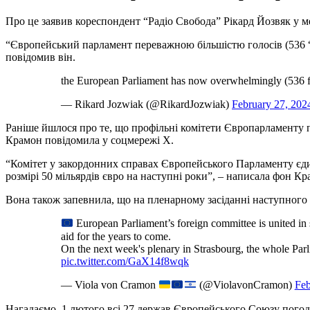
Про це заявив кореспондент “Радіо Свобода” Рікард Йозвяк у м
“Європейський парламент переважною більшістю голосів (536 “за
повідомив він.
the European Parliament has now overwhelmingly (536 for
— Rikard Jozwiak (@RikardJozwiak)
February 27, 202
Раніше йшлося про те, що профільні комітети Європарламенту 
Крамон повідомила у соцмережі Х.
“Комітет у закордонних справах Європейського Парламенту єди
розмірі 50 мільярдів євро на наступні роки”, – написала фон Кр
Вона також запевнила, що на пленарному засіданні наступного 
European Parliament’s foreign committee is united in
aid for the years to come.
On the next week's plenary in Strasbourg, the whole Parli
pic.twitter.com/GaX14f8wqk
— Viola von Cramon
(@ViolavonCramon)
Feb
Нагадаємо, 1 лютого всі 27 держав Європейського Союзу погод