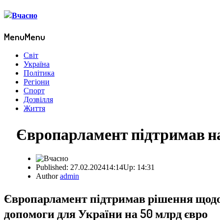
Menu
Menu
Світ
Україна
Політика
Регіони
Спорт
Дозвілля
Життя
Європарламент підтримав на
Published:
27.02.2024
14:14
Up:
14:31
Author
admin
Європарламент підтримав рішення щодо Uk
допомоги для України на 50 млрд євро