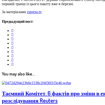
перший транш із цього пакету вже в березні.
За матеріалами
espreso.tv
Предыдущий пост:
twitter
facebook
google+
linkedin
pinterest
vkontakte
email
print
reddit
reddit
You may also like...
Таємний Комітет. 6 фактів про зміни в 
розслідування Reuters