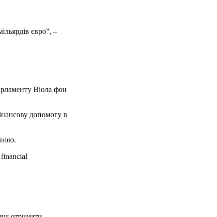
ільярдів євро”, –
арламенту Віола фон
інансову допомогу в
їною.
 financial
вує отримати