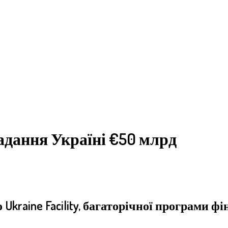
дання Україні €50 млрд
raine Facility, багаторічної програми фі