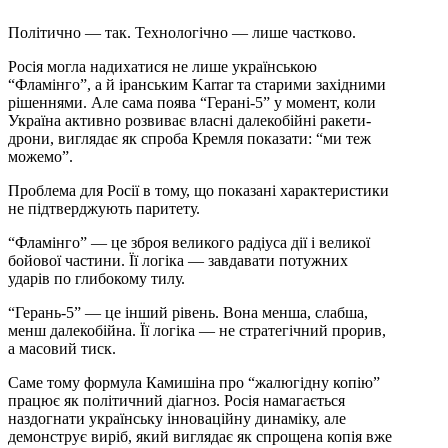
Політично — так. Технологічно — лише частково.
Росія могла надихатися не лише українською
“Фламінго”, а й іранським Karrar та старими західними
рішеннями. Але сама поява “Герані-5” у момент, коли
Україна активно розвиває власні далекобійні ракети-
дрони, виглядає як спроба Кремля показати: “ми теж
можемо”.
Проблема для Росії в тому, що показані характеристики
не підтверджують паритету.
“Фламінго” — це зброя великого радіуса дії і великої
бойової частини. Її логіка — завдавати потужних
ударів по глибокому тилу.
“Герань-5” — це інший рівень. Вона менша, слабша,
менш далекобійна. Її логіка — не стратегічний прорив,
а масовий тиск.
Саме тому формула Камишіна про “жалюгідну копію”
працює як політичний діагноз. Росія намагається
наздогнати українську інноваційну динаміку, але
демонструє виріб, який виглядає як спрощена копія вже