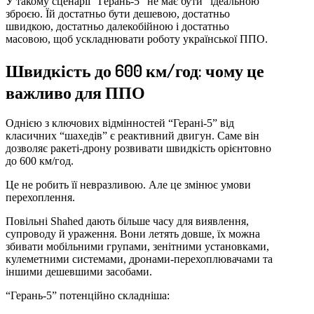
У такому сценарії “Герань-5” не має бути “ідеальною”
зброєю. Їй достатньо бути дешевою, достатньо
швидкою, достатньо далекобійною і достатньо
масовою, щоб ускладнювати роботу української ППО.
Швидкість до 600 км/год: чому це
важливо для ППО
Однією з ключових відмінностей “Герані-5” від
класичних “шахедів” є реактивний двигун. Саме він
дозволяє ракеті-дрону розвивати швидкість орієнтовно
до 600 км/год.
Це не робить її невразливою. Але це змінює умови
перехоплення.
Повільні Shahed дають більше часу для виявлення,
супроводу й ураження. Вони летять довше, їх можна
збивати мобільними групами, зенітними установками,
кулеметними системами, дронами-перехоплювачами та
іншими дешевшими засобами.
“Герань-5” потенційно складніша: