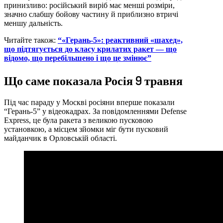
принизливо: російський виріб має менші розміри,
значно слабшу бойову частину й приблизно втричі
меншу дальність.
Читайте також:
“«Герань-5»: реактивний «шахед»,
що підтягується до класу крилатих ракет — що
відомо, що перебільшено і що це змінює”
Що саме показала Росія 9 травня
Під час параду у Москві росіяни вперше показали
“Герань-5” у відеокадрах. За повідомленнями Defense
Express, це була ракета з великою пусковою
установкою, а місцем зйомки міг бути пусковий
майданчик в Орловській області.