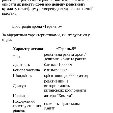
описати як
ракету-дрон
або
дешеву реактивну
крилату платформу
, створену для ударів на значній
відстані.
Ілюстрація дрона «Герань-5»
За відкритими характеристиками, які згадуються у
медіа:
Характеристика
“Герань-5”
реактивна ракета-дрон /
Тип
дешевша крилата ракета
Дальність
близько 1000 км
Бойова частина
близько 90 кг
Швидкість
орієнтовно до 600 км/год
реактивний, з
Двигун
використанням
китайських компонентів
Навігація
антена “Комета”
Походження
схожість з іранським
конструктивних
Karrar
рішень