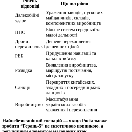
Рівень
Що потрібно
відповіді
Ураження заводів, пускових
Далекобійні
майданчиків, складів,
удари
компонентних виробництв
Більше систем середньої та
ППО
малої дальності
Дрони-
Дешеве перехоплення
перехоплювачі
дешевших цілей
Придушення навігації та
РЕБ
каналів зв’язку
Виявлення виробництва,
Розвідка
маршрутів постачання,
місць запуску
Перекриття китайських,
Санкції
західних і посередницьких
ланцюгів
Масштабування
Виробництво
українських засобів
ураження і перехоплення
Найнебезпечніший сценарій — якщо Росія зможе
зробити “Герань-5” не екзотичною новинкою, а
регулярним елементом масованих атак.