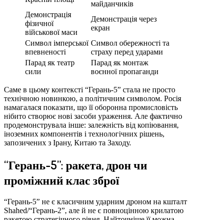
майданчиків
Демонстрація
Демонстрація через
фізичної
екран
військової маси
Символ імперської
Символ обережності та
впевненості
страху перед ударами
Парад як театр
Парад як монтаж
сили
воєнної пропаганди
Саме в цьому контексті “Герань-5” стала не просто
технічною новинкою, а політичним символом. Росія
намагалася показати, що її оборонна промисловість
нібито створює нові засоби ураження. Але фактично
продемонструвала інше: залежність від копіювання,
іноземних компонентів і технологічних рішень,
запозичених з Ірану, Китаю та Заходу.
“Герань-5”: ракета, дрон чи
проміжний клас зброї
“Герань-5” не є класичним ударним дроном на кшталт
Shahed/“Герань-2”, але й не є повноцінною крилатою
ракетою стратегічного рівня. Найточніше її можна