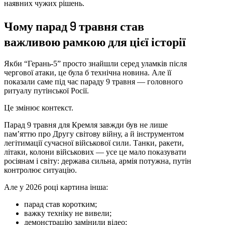
наявних чужих рішень.
Чому парад 9 травня став
важливою рамкою для цієї історії
Якби “Герань-5” просто знайшли серед уламків після
чергової атаки, це була б технічна новина. Але її
показали саме під час параду 9 травня — головного
ритуалу путінської Росії.
Це змінює контекст.
Парад 9 травня для Кремля завжди був не лише
пам’яттю про Другу світову війну, а й інструментом
легітимації сучасної військової сили. Танки, ракети,
літаки, колони військових — усе це мало показувати
росіянам і світу: держава сильна, армія потужна, путін
контролює ситуацію.
Але у 2026 році картина інша:
парад став коротким;
важку техніку не вивели;
демонстрацію замінили відео;