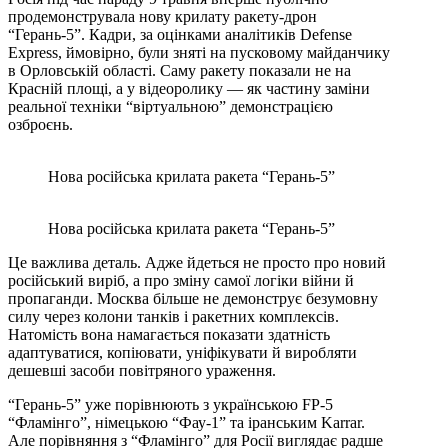
продемонструвала нову крилату ракету-дрон
“Герань-5”. Кадри, за оцінками аналітиків Defense
Express, ймовірно, були зняті на пусковому майданчику
в Орловській області. Саму ракету показали не на
Красній площі, а у відеоролику — як частину заміни
реальної техніки “віртуальною” демонстрацією
озброєнь.
Нова російська крилата ракета “Герань-5”
Нова російська крилата ракета “Герань-5”
Це важлива деталь. Адже йдеться не просто про новий
російський виріб, а про зміну самої логіки війни й
пропаганди. Москва більше не демонструє безумовну
силу через колони танків і ракетних комплексів.
Натомість вона намагається показати здатність
адаптуватися, копіювати, уніфікувати й виробляти
дешевші засоби повітряного ураження.
“Герань-5” уже порівнюють з українською FP-5
“Фламінго”, німецькою “Фау-1” та іранським Karrar.
Але порівняння з “Фламінго” для Росії виглядає радше