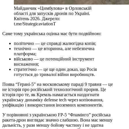
Майданчик «Цимбулова» в Орловській
області для запусків дронів по Україні.
Квітень 2026. Джерело:
t.me/StrategicaviationT
Саме тому українська оцінка має бути подвійною:
політично — це справді жалюгідна копія;
технічно — це вторинна, але небезпечна
платформа;
військово — це потенційний інструмент
виснаження;
стратегічно — це ще один доказ, що Росія
готується до тривалої війни виробництв.
Поява “Герані-5” на московському параді 9 травня — це
не історія про російський технологічний прорив. Це
історія про те, як Кремль намагається наздогнати
українську динаміку defense tech через копіювання,
уніфікацію і використання іноземних компонентів.
У порівнянні з українською FP-5 “Фламінго” російська
ракета-дрон виглядає значно слабшою. Вона має меншу
дальність, у рази меншу бойову частину і не здатна