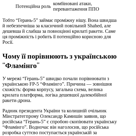
комбіновані атаки,
Потенційна роль
перевантаження ППО
Тобто “Герань-5” займає проміжну нішу. Вона швидша
й небезпечніша за класичний повільний Shahed, але
дешевша й слабша за повноцінні крилаті ракети. Саме
ця проміжність і робить її потенційно корисною для
Росії.
Чому її порівнюють з українською
“Фламінго”
У мережі “Герань-5” швидко почали порівнювати з
українською FP-5 “Фламінго”. Причина — зовнішня
схожість: форма корпусу, загальна схема, велика
крилата платформа, логіка дешевшої далекобійної
ракети-дрона.
Радник президента України та колишній очільник
Мінстратегпрому Олександр Камишін заявив, що
російська “Герань-5” є спробою скопіювати українську
“Фламінго”. Водночас він наголосив, що російська
розробка суттєво поступається українській за