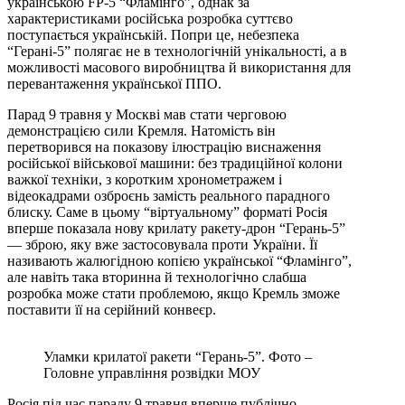
українською FP-5 “Фламінго”, однак за
характеристиками російська розробка суттєво
поступається українській. Попри це, небезпека
“Герані-5” полягає не в технологічній унікальності, а в
можливості масового виробництва й використання для
перевантаження української ППО.
Парад 9 травня у Москві мав стати черговою
демонстрацією сили Кремля. Натомість він
перетворився на показову ілюстрацію виснаження
російської військової машини: без традиційної колони
важкої техніки, з коротким хронометражем і
відеокадрами озброєнь замість реального парадного
блиску. Саме в цьому “віртуальному” форматі Росія
вперше показала нову крилату ракету-дрон “Герань-5”
— зброю, яку вже застосовувала проти України. Її
називають жалюгідною копією української “Фламінго”,
але навіть така вторинна й технологічно слабша
розробка може стати проблемою, якщо Кремль зможе
поставити її на серійний конвеєр.
Уламки крилатої ракети “Герань-5”. Фото –
Головне управління розвідки МОУ
Росія під час параду 9 травня вперше публічно