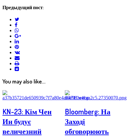
Предыдущий пост:
twitter
facebook
whatsapp
google+
linkedin
pinterest
vkontakte
email
print
reddit
reddit
You may also like...
KN-23: Кім Чен
Bloomberg: На
Ин будує
Заході
величезний
обговорюють