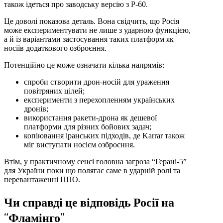
також ідеться про заводську версію з Р-60.
Це доволі показова деталь. Вона свідчить, що Росія
може експериментувати не лише з ударною функцією,
а й із варіантами застосування таких платформ як
носіїв додаткового озброєння.
Потенційно це може означати кілька напрямів:
спроби створити дрон-носій для ураження
повітряних цілей;
експерименти з перехопленням українських
дронів;
використання ракети-дрона як дешевої
платформи для різних бойових задач;
копіювання іранських підходів, де Karrar також
міг виступати носієм озброєння.
Втім, у практичному сенсі головна загроза “Герані-5”
для України поки що полягає саме в ударній ролі та
перевантаженні ППО.
Чи справді це відповідь Росії на
“Фламінго”