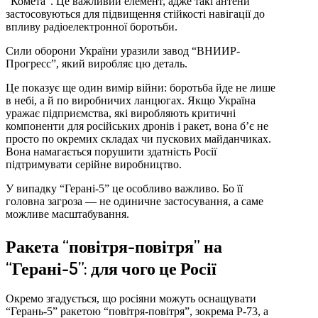
“Комета”. Це важливий елемент, адже такі антени
застосовуються для підвищення стійкості навігації до
впливу радіоелектронної боротьби.
Сили оборони України уразили завод “ВНИИР-
Прогресс”, який виробляє цю деталь.
Це показує ще один вимір війни: боротьба йде не лише
в небі, а й по виробничих ланцюгах. Якщо Україна
уражає підприємства, які виробляють критичні
компоненти для російських дронів і ракет, вона б’є не
просто по окремих складах чи пускових майданчиках.
Вона намагається порушити здатність Росії
підтримувати серійне виробництво.
У випадку “Герані-5” це особливо важливо. Бо її
головна загроза — не одиничне застосування, а саме
можливе масштабування.
Ракета “повітря-повітря” на
“Герані-5”: для чого це Росії
Окремо згадується, що росіяни можуть оснащувати
“Герань-5” ракетою “повітря-повітря”, зокрема Р-73, а