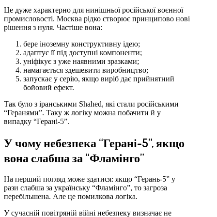
Це дуже характерно для нинішньої російської воєнної
промисловості. Москва рідко створює принципово нові
рішення з нуля. Частіше вона:
бере іноземну конструктивну ідею;
адаптує її під доступні компоненти;
уніфікує з уже наявними зразками;
намагається здешевити виробництво;
запускає у серію, якщо виріб дає прийнятний
бойовий ефект.
Так було з іранськими Shahed, які стали російськими
“Геранями”. Таку ж логіку можна побачити й у
випадку “Герані-5”.
У чому небезпека “Герані-5”, якщо
вона слабша за “Фламінго”
На перший погляд може здатися: якщо “Герань-5” у
рази слабша за українську “Фламінго”, то загроза
перебільшена. Але це помилкова логіка.
У сучасній повітряній війні небезпеку визначає не