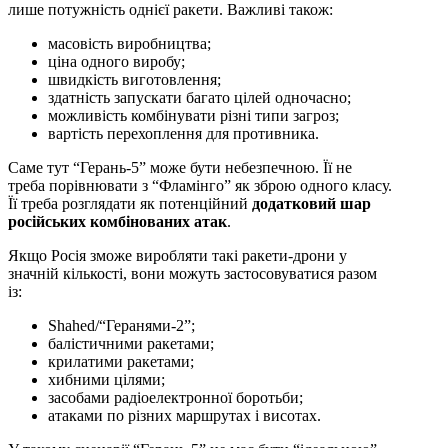
лише потужність однієї ракети. Важливі також:
масовість виробництва;
ціна одного виробу;
швидкість виготовлення;
здатність запускати багато цілей одночасно;
можливість комбінувати різні типи загроз;
вартість перехоплення для противника.
Саме тут “Герань-5” може бути небезпечною. Її не
треба порівнювати з “Фламінго” як зброю одного класу.
Її треба розглядати як потенційний
додатковий шар
російських комбінованих атак
.
Якщо Росія зможе виробляти такі ракети-дрони у
значній кількості, вони можуть застосовуватися разом
із:
Shahed/“Геранями-2”;
балістичними ракетами;
крилатими ракетами;
хибними цілями;
засобами радіоелектронної боротьби;
атаками по різних маршрутах і висотах.