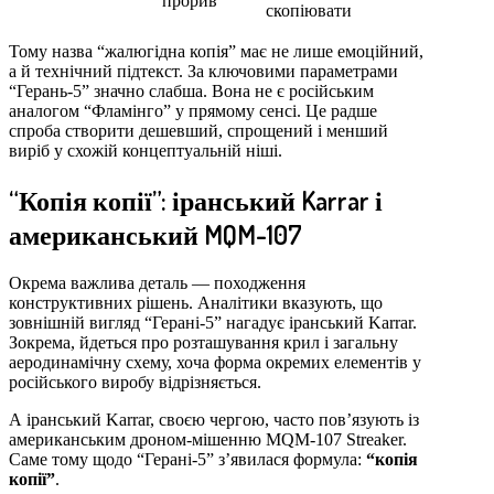
прорив
скопіювати
Тому назва “жалюгідна копія” має не лише емоційний,
а й технічний підтекст. За ключовими параметрами
“Герань-5” значно слабша. Вона не є російським
аналогом “Фламінго” у прямому сенсі. Це радше
спроба створити дешевший, спрощений і менший
виріб у схожій концептуальній ніші.
“Копія копії”: іранський Karrar і
американський MQM-107
Окрема важлива деталь — походження
конструктивних рішень. Аналітики вказують, що
зовнішній вигляд “Герані-5” нагадує іранський Karrar.
Зокрема, йдеться про розташування крил і загальну
аеродинамічну схему, хоча форма окремих елементів у
російського виробу відрізняється.
А іранський Karrar, своєю чергою, часто пов’язують із
американським дроном-мішенню MQM-107 Streaker.
Саме тому щодо “Герані-5” з’явилася формула:
“копія
копії”
.