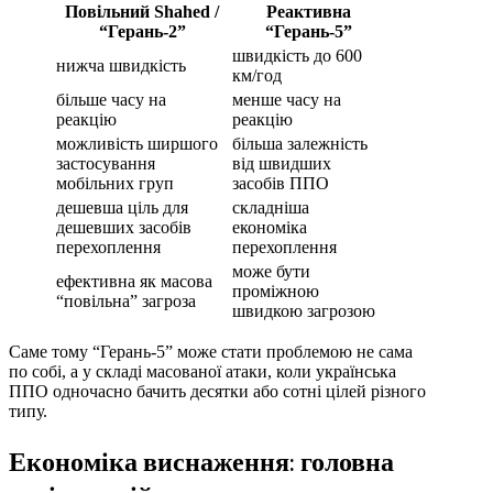
Повільний Shahed /
Реактивна
“Герань-2”
“Герань-5”
швидкість до 600
нижча швидкість
км/год
більше часу на
менше часу на
реакцію
реакцію
можливість ширшого
більша залежність
застосування
від швидших
мобільних груп
засобів ППО
дешевша ціль для
складніша
дешевших засобів
економіка
перехоплення
перехоплення
може бути
ефективна як масова
проміжною
“повільна” загроза
швидкою загрозою
Саме тому “Герань-5” може стати проблемою не сама
по собі, а у складі масованої атаки, коли українська
ППО одночасно бачить десятки або сотні цілей різного
типу.
Економіка виснаження: головна