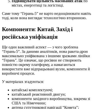
Підвищувати щільність масованих атак
по
містах, енергетиці та логістиці.
Саме тому “Герань-5” не варто недооцінювати навіть
тоді, коли вона виглядає технологічно вторинною.
Компоненти: Китай, Захід і
російська уніфікація
Ще один важливий аспект — з чого зроблена
“Герань-5”. За даними аналітиків, нова ракета-дрон
максимально уніфікована з іншими зразками лінійки
“Герань”. Це означає, що росіяни не створюють
повністю окрему платформу, а намагаються
використати вже відпрацьовані вузли, компоненти й
виробничі процеси.
У матеріалах згадуються:
китайські комплектуючі;
китайський реактивний двигун;
компоненти західного виробництва, зокрема зі
США та Німеччини;
антена супутникової навігації “Комета”;