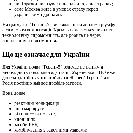
нові зразки показували не наживо, а на екранах;
сама Москва живе в умовах страху перед
українськими дронами.
На цьому тлі “Герань-5” виглядає не символом тріумфу,
а символом компенсації. Кремль намагається показати
технологічну спроможність, але робить це через
копіювання й відеомонтаж.
Що це означає для України
Для України поява “Герані-5” означає не паніку, а
необхідність подальшої адаптації. Українська ППО вже
довела здатність масово збивати Shahed/“Герані”, але
Росія постійно змінює профіль загрози.
Вона додає:
реактивні модифікації;
нові маршрути;
різні висоти польоту;
хибні цілі;
засоби РЕБ;
комбінування з ракетними ударами;