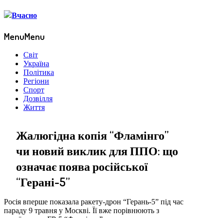
Menu
Menu
Світ
Україна
Політика
Регіони
Спорт
Дозвілля
Життя
Жалюгідна копія “Фламінго”
чи новий виклик для ППО: що
означає поява російської
“Герані-5”
Росія вперше показала ракету-дрон “Герань-5” під час
параду 9 травня у Москві. Її вже порівнюють з