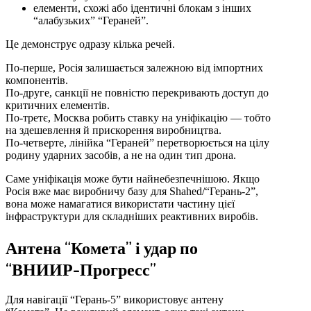
елементи, схожі або ідентичні блокам з інших
“алабузьких” “Гераней”.
Це демонструє одразу кілька речей.
По-перше, Росія залишається залежною від імпортних
компонентів.
По-друге, санкції не повністю перекривають доступ до
критичних елементів.
По-третє, Москва робить ставку на уніфікацію — тобто
на здешевлення й прискорення виробництва.
По-четверте, лінійка “Гераней” перетворюється на цілу
родину ударних засобів, а не на один тип дрона.
Саме уніфікація може бути найнебезпечнішою. Якщо
Росія вже має виробничу базу для Shahed/“Герань-2”,
вона може намагатися використати частину цієї
інфраструктури для складніших реактивних виробів.
Антена “Комета” і удар по
“ВНИИР-Прогресс”
Для навігації “Герань-5” використовує антену