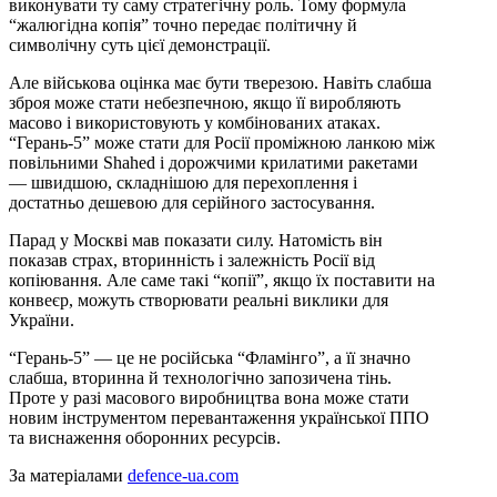
виконувати ту саму стратегічну роль. Тому формула
“жалюгідна копія” точно передає політичну й
символічну суть цієї демонстрації.
Але військова оцінка має бути тверезою. Навіть слабша
зброя може стати небезпечною, якщо її виробляють
масово і використовують у комбінованих атаках.
“Герань-5” може стати для Росії проміжною ланкою між
повільними Shahed і дорожчими крилатими ракетами
— швидшою, складнішою для перехоплення і
достатньо дешевою для серійного застосування.
Парад у Москві мав показати силу. Натомість він
показав страх, вторинність і залежність Росії від
копіювання. Але саме такі “копії”, якщо їх поставити на
конвеєр, можуть створювати реальні виклики для
України.
“Герань-5” — це не російська “Фламінго”, а її значно
слабша, вторинна й технологічно запозичена тінь.
Проте у разі масового виробництва вона може стати
новим інструментом перевантаження української ППО
та виснаження оборонних ресурсів.
За матеріалами
defence-ua.com