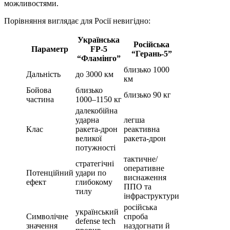
можливостями.
Порівняння виглядає для Росії невигідно:
Українська
Російська
Параметр
FP-5
“Герань-5”
“Фламінго”
близько 1000
Дальність
до 3000 км
км
Бойова
близько
близько 90 кг
частина
1000–1150 кг
далекобійна
ударна
легша
Клас
ракета-дрон
реактивна
великої
ракета-дрон
потужності
тактичне/
стратегічні
оперативне
Потенційний
удари по
виснаження
ефект
глибокому
ППО та
тилу
інфраструктури
російська
український
Символічне
спроба
defense tech
значення
наздогнати й