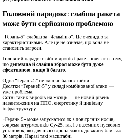
Головний парадокс: слабша ракета
може бути серйозною проблемою
“Герань-5” слабша за “Фламінго”. Це очевидно за
характеристиками. Але це не означає, що вона не
становить загрози.
Головний парадокс війни дронів і ракет полягає в тому,
що
дешевша й слабша зброя може бути дуже
ефективною, якщо її багато
.
Одна “Герань-5” не змінює баланс війни.
Десятки “Гераней-5” у складі комбінованої атаки —
уже проблема.
Сотні таких виробів на місяць — це новий рівень
навантаження на ППО, енергетику й цивільну
інфраструктуру.
«Герань-5» може запускатися як з повітряних носіїв,
зокрема штурмовиків Су-25, так і з наземних пускових
установок, які для цього дрона мають довжину близько
80 метрів. Наразі такі масштабні