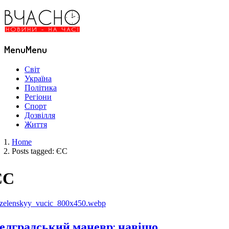
Menu
Menu
Світ
Україна
Політика
Регіони
Спорт
Дозвілля
Життя
Home
Posts tagged:
ЄС
ЄС
елградський маневр: навіщо