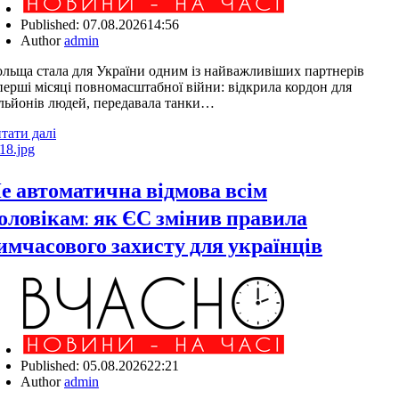
Published:
07.08.2026
14:56
Author
admin
льща стала для України одним із найважливіших партнерів
перші місяці повномасштабної війни: відкрила кордон для
льйонів людей, передавала танки…
тати далі
е автоматична відмова всім
оловікам: як ЄС змінив правила
имчасового захисту для українців
Published:
05.08.2026
22:21
Author
admin