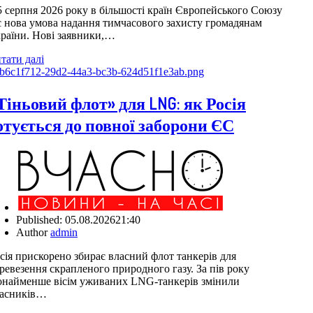
5 серпня 2026 року в більшості країн Європейського Союзу
є нова умова надання тимчасового захисту громадянам
раїни. Нові заявники,…
тати далі
Тіньовий флот» для LNG: як Росія
отується до повної заборони ЄС
Published:
05.08.2026
21:40
Author
admin
сія прискорено збирає власний флот танкерів для
ревезення скрапленого природного газу. За пів року
найменше вісім уживаних LNG-танкерів змінили
асників…