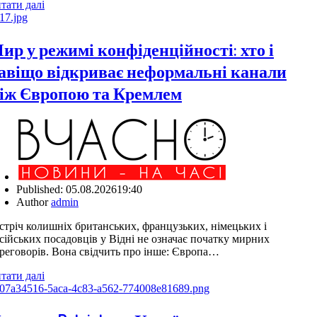
тати далі
ир у режимі конфіденційності: хто і
авіщо відкриває неформальні канали
іж Європою та Кремлем
Published:
05.08.2026
19:40
Author
admin
стріч колишніх британських, французьких, німецьких і
сійських посадовців у Відні не означає початку мирних
реговорів. Вона свідчить про інше: Європа…
тати далі