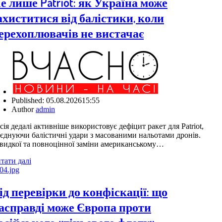
е лише Patriot: як Україна може
ахиститися від балістики, коли
ерехоплювачів не вистачає
Published:
05.08.2026
15:55
Author
admin
сія дедалі активніше використовує дефіцит ракет для Patriot,
єднуючи балістичні удари з масованими нальотами дронів.
идкої та повноцінної заміни американському…
тати далі
ід перевірки до конфіскації: що
асправді може Європа проти