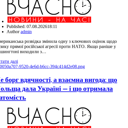
Published:
07.08.2026
18:11
Author
admin
ериканська розвідка змінила одну з ключових оцінок щодо
зику прямої російської агресії проти НАТО. Якщо раніше у
шингтоні виходили з…
тати далі
е борг вдячності, а взаємна вигода: що
ольща дала Україні — і що отримала
атомість