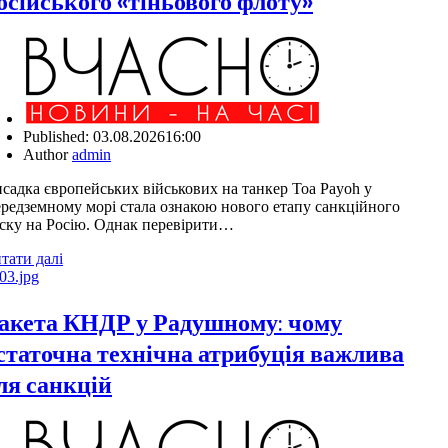
осійського «тіньового флоту»
Published:
03.08.2026
16:00
Author
admin
садка європейських військових на танкер Toa Payoh у
редземному морі стала ознакою нового етапу санкційного
ску на Росію. Однак перевірити…
тати далі
акета КНДР у Радушному: чому
статочна технічна атрибуція важлива
ля санкцій