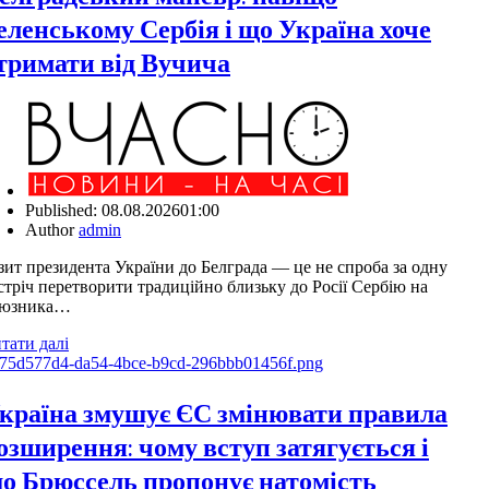
еленському Сербія і що Україна хоче
тримати від Вучича
Published:
08.08.2026
01:00
Author
admin
зит президента України до Белграда — це не спроба за одну
стріч перетворити традиційно близьку до Росії Сербію на
оюзника…
тати далі
країна змушує ЄС змінювати правила
озширення: чому вступ затягується і
о Брюссель пропонує натомість