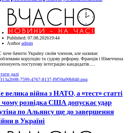
Published:
07.08.2026
19:44
Author
admin
 хоче бачити Україну своїм членом, але називає
облемами корупцію та судову реформу. Франція і Німеччина
опонують поступову інтеграцію кандидатів.…
тати далі
е велика війна з НАТО, а «тест» статті
: чому розвідка США допускає удар
утіна по Альянсу ще до завершення
ійни в Україні