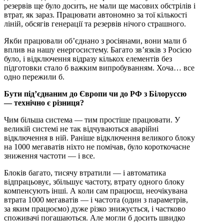
резервів ще було досить, не мали ще масових обстрілів і
втрат, як зараз. Працювати автономно за тої кількості
ліній, обсягів генерації та резервів нічого страшного.
Якби працювали об’єднано з росіянами, вони мали б
вплив на нашу енергосистему. Багато зв’язків з Росією
було, і відключення відразу кількох елементів без
підготовки стало б важким випробуванням. Хоча… все
одно пережили б.
Бути під’єднаним до Європи чи до РФ з Білоруссю
— технічно є різниця?
Чим більша система — тим простіше працювати. У
великій системі не так відчуваються аварійні
відключення в ній. Раніше відключення великого блоку
на 1000 мегаватів ніхто не помічав, було короткочасне
зниження частоти — і все.
Блоків багато, тисячу втратили — і автоматика
відпрацьовує, збільшує частоту, втрату одного блоку
компенсують інші. А коли сам працюєш, неочікувана
втрата 1000 мегаватів — і частота (один з параметрів,
за яким працюємо) дуже різко знижується, і частково
споживачі погашаються. Але могли б досить швидко