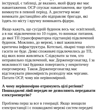
інструкції, є таблиці, де вказано, який фідер яке має
навантаження. ОСР спускає навантаження, яке треба
вимкнути в певний період. А диспетчер може
вимикати дистанційно або відправляє бригади, які
їздять по місту і вручну вимикають фідери.
Якщо кажуть, що сусідній будинок весь час освітлений,
а в нас відключення по 10 годин, то виникає питання,
до якої ТП (трансформаторна підстанція) підключений
будинок. Можливо, до мережі, з якої заживлена
критична інфраструктура. Котельні, лікарні тощо ніхто
гасити не буде. Деякі споживачі підключились до ТП,
від яких вони живляться. Слідкувати за тим, хто
неправильно підключений, має Держенергонагляд. І за
можливості такі будинки повертають у некритичну
енергомережу. Також Держенергонагляд має
відстежувати рівномірність розподілу між чергами.
Питати ОСР, чому він нерівномірний.
А чому нерівномірно отримують цілі регіони?
Пошкоджені лінії передач не дозволяють передавати
електроенергію?
Проблема перш за все в генерації. Якщо знищили
електростанції і є пошкоджені мережі систем передачі