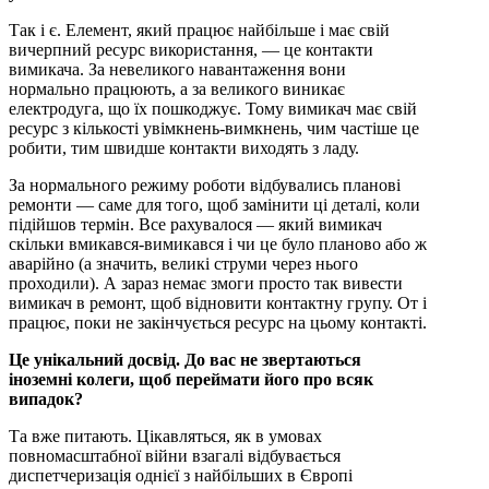
Так і є. Елемент, який працює найбільше і має свій
вичерпний ресурс використання, — це контакти
вимикача. За невеликого навантаження вони
нормально працюють, а за великого виникає
електродуга, що їх пошкоджує. Тому вимикач має свій
ресурс з кількості увімкнень-вимкнень, чим частіше це
робити, тим швидше контакти виходять з ладу.
За нормального режиму роботи відбувались планові
ремонти — саме для того, щоб замінити ці деталі, коли
підійшов термін. Все рахувалося — який вимикач
скільки вмикався-вимикався і чи це було планово або ж
аварійно (а значить, великі струми через нього
проходили). А зараз немає змоги просто так вивести
вимикач в ремонт, щоб відновити контактну групу. От і
працює, поки не закінчується ресурс на цьому контакті.
Це унікальний досвід. До вас не звертаються
іноземні колеги, щоб переймати його про всяк
випадок?
Та вже питають. Цікавляться, як в умовах
повномасштабної війни взагалі відбувається
диспетчеризація однієї з найбільших в Європі