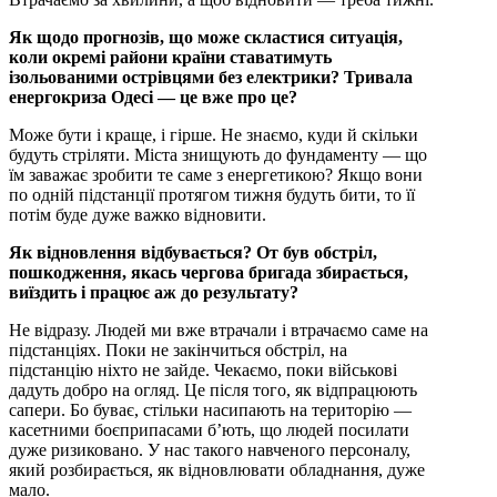
Як щодо прогнозів, що може скластися ситуація,
коли окремі райони країни ставатимуть
ізольованими острівцями без електрики? Тривала
енергокриза Одесі — це вже про це?
Може бути і краще, і гірше. Не знаємо, куди й скільки
будуть стріляти. Міста знищують до фундаменту — що
їм заважає зробити те саме з енергетикою? Якщо вони
по одній підстанції протягом тижня будуть бити, то її
потім буде дуже важко відновити.
Як відновлення відбувається? От був обстріл,
пошкодження, якась чергова бригада збирається,
виїздить і працює аж до результату?
Не відразу. Людей ми вже втрачали і втрачаємо саме на
підстанціях. Поки не закінчиться обстріл, на
підстанцію ніхто не зайде. Чекаємо, поки військові
дадуть добро на огляд. Це після того, як відпрацюють
сапери. Бо буває, стільки насипають на територію —
касетними боєприпасами б’ють, що людей посилати
дуже ризиковано. У нас такого навченого персоналу,
який розбирається, як відновлювати обладнання, дуже
мало.