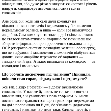
обладнання, або дуже різко знижуються частота і рівень
напруги, спрацьовує автоматика і сама гасить
споживачів.
Але одна річ, коли ми самі дали команду на
відключення споживачів і втримались у більш-менш
нормальному балансі, а інша — коли все вимкнулося
аварійно. Сам вимкнув, то знаєш, де і скільки, а якщо
це сталося автоматично й аварійно, то починаєш ще
збирати інформацію про відключення споживачів від
ОСР (оператор системи розподілу, колишні обленерго),
що де відбулося. І заживлення споживачів відбувається
довше, якщо аварійно втрачаємо обладнання —
тиждень чи й два. А якщо вимикали за командою — за
командою і вмикаємо.
Що роблять диспетчери під час зміни? Прийшли,
оцінили стан справ, підрахували і підтримуєте?
Усе так. Якщо є резерви — відразу заживлюємо
споживачів. У вас же бувають не тільки несвоєчасні
вимкнення, а й увімкнення поза графіком. У Києві
досить часто трапляється, що з трьох черг переходимо
на дві з половиною чи й дві, бо з’явилась додаткова
генерація. І навпаки. Бо знов-таки: баланс, перетік з