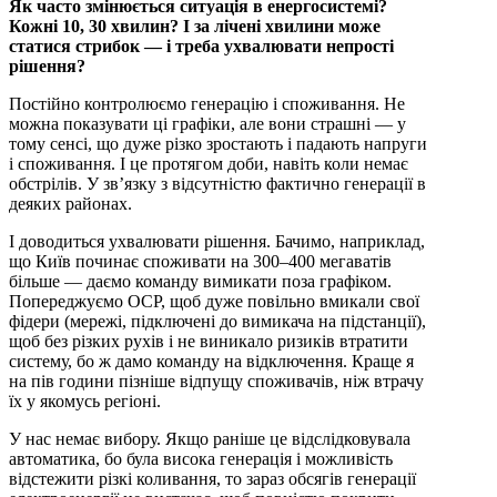
Як часто змінюється ситуація в енергосистемі?
Кожні 10, 30 хвилин? І за лічені хвилини може
статися стрибок — і треба ухвалювати непрості
рішення?
Постійно контролюємо генерацію і споживання. Не
можна показувати ці графіки, але вони страшні — у
тому сенсі, що дуже різко зростають і падають напруги
і споживання. І це протягом доби, навіть коли немає
обстрілів. У зв’язку з відсутністю фактично генерації в
деяких районах.
І доводиться ухвалювати рішення. Бачимо, наприклад,
що Київ починає споживати на 300–400 мегаватів
більше — даємо команду вимикати поза графіком.
Попереджуємо ОСР, щоб дуже повільно вмикали свої
фідери (мережі, підключені до вимикача на підстанції),
щоб без різких рухів і не виникало ризиків втратити
систему, бо ж дамо команду на відключення. Краще я
на пів години пізніше відпущу споживачів, ніж втрачу
їх у якомусь регіоні.
У нас немає вибору. Якщо раніше це відслідковувала
автоматика, бо була висока генерація і можливість
відстежити різкі коливання, то зараз обсягів генерації