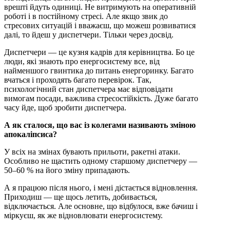
врешті йдуть одиниці. Не витримують на оперативній
роботі і в постійному стресі. Але якщо звик до
стресових ситуацій і вважаєш, що можеш розвиватися
далі, то йдеш у диспетчери. Тільки через досвід.
Диспетчери — це кузня кадрів для керівництва. Бо це
люди, які знають про енергосистему все, від
найменшого гвинтика до питань енергоринку. Багато
вчаться і проходять багато перевірок. Так,
психологічний стан диспетчера має відповідати
вимогам посади, важлива стресостійкість. Дуже багато
часу йде, щоб зробити диспетчера.
А як сталося, що вас із колегами називають зміною
апокаліпсиса?
У всіх на змінах бувають прильоти, ракетні атаки.
Особливо не щастить одному старшому диспетчеру —
50–60 % на його зміну припадають.
А я працюю після нього, і мені дістається відновлення.
Приходиш — ще щось летить, добивається,
відключається. Але основне, що відбулося, вже бачиш і
міркуєш, як же відновлювати енергосистему.