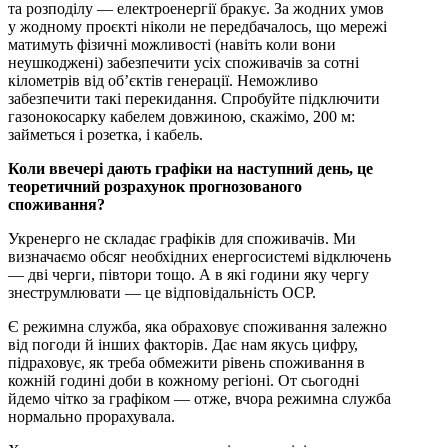
та розподілу — електроенергії бракує. За жодних умов
у жодному проєкті ніколи не передбачалось, що мережі
матимуть фізичні можливості (навіть коли вони
неушкоджені) забезпечити усіх споживачів за сотні
кілометрів від об’єктів генерації. Неможливо
забезпечити такі перекидання. Спробуйте підключити
газонокосарку кабелем довжиною, скажімо, 200 м:
займеться і розетка, і кабель.
Коли ввечері дають графіки на наступний день, це
теоретичний розрахунок прогнозованого
споживання?
Укренерго не складає графіків для споживачів. Ми
визначаємо обсяг необхідних енергосистемі відключень
— дві черги, півтори тощо. А в які години яку чергу
знеструмлювати — це відповідальність ОСР.
Є режимна служба, яка обраховує споживання залежно
від погоди й інших факторів. Дає нам якусь цифру,
підраховує, як треба обмежити рівень споживання в
кожній годині доби в кожному регіоні. От сьогодні
йдемо чітко за графіком — отже, вчора режимна служба
нормально прорахувала.