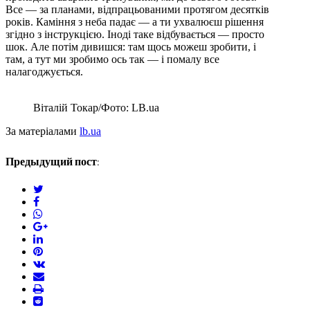
Все — за планами, відпрацьованими протягом десятків
років. Каміння з неба падає — а ти ухвалюєш рішення
згідно з інструкцією. Іноді таке відбувається — просто
шок. Але потім дивишся: там щось можеш зробити, і
там, а тут ми зробимо ось так — і помалу все
налагоджується.
Віталій Токар/Фото: LB.ua
За матеріалами
lb.ua
Предыдущий пост:
twitter
facebook
whatsapp
google+
linkedin
pinterest
vkontakte
email
print
reddit
reddit