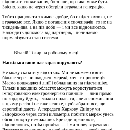
відновити споживання, бо знали, що таке може бути.
Звісно, якщо не через обстріли втрачали генерацію.
Тобто працювати з кимось добре, бо є підстраховка, не
втрачаємо все. Якщо є погашення споживачів, то не на
тиждень-два, а на пів доби — і ми все відновлюємо.
Надходить допомога від партнерів, і починаємо
нормалізувати стан системи.
Віталій Токар на робочому місці
Наскільки вони нас зараз виручають?
Не можу сказати у відсотках. Ми не можемо взяти
більше через пошкоджені мережі, хоч і є пропозиція.
Маємо пошкоджені лінії і обладнання на підстанціях.
Тільки в західних областях можуть користуватися
імпортованою електроенергією повніше — лінії прямо
по кордону йдуть, і можна подавати, але ж споживання
в цьому регіоні не таке велике, щоб забрати все, що
європейці дають. А передати Харкову, Дніпру чи
Запоріжжю через сотні кілометрів побитих мереж увесь
обсяг імпорту неможливо. Бригади працюють,
відновлюють, потім прилітає — і ми знову втрачаємо.
Втрачаємо за хвилини, а щоб відновити — треба тижні.