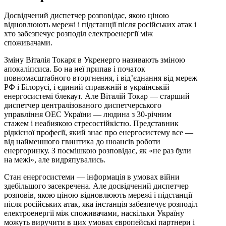
Досвідчений диспетчер розповідає, якою ціною
відновлюють мережі і підстанції після російських атак і
хто забезпечує розподіл електроенергії між
споживачами.
Зміну Віталія Токаря в Укренерго називають зміною
апокаліпсиса. Бо на неї припав і початок
повномасштабного вторгнення, і від’єднання від мереж
РФ і Білорусі, і єдиний справжній в українській
енергосистемі блекаут. Але Віталій Токар — старший
диспетчер централізованого диспетчерського
управління ОЕС України — людина з 30-річним
стажем і неабиякою стресостійкістю. Представник
рідкісної професії, який знає про енергосистему все —
від найменшого гвинтика до нюансів роботи
енергоринку. З посмішкою розповідає, як «не раз були
на межі», але видряпувались.
Стан енергосистеми — інформація в умовах війни
здебільшого засекречена. Але досвідчений диспетчер
розповів, якою ціною відновлюють мережі і підстанції
після російських атак, яка інстанція забезпечує розподіл
електроенергії між споживачами, наскільки Україну
можуть виручити в цих умовах європейські партнери і