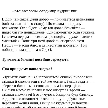
Фото: facebook/Володимир Кудрицький
Відбій, військові дали добро — починається дефектація
(оцінка технічного стану). Що можна — відразу
вмикаємо. От в Одесі чому так довго без світла —
надто багато пошкоджень. Одномоментно була уражена
і система передачі, і система розподілу в дуже великих
масштабах. Вони три ночі довбали енергооб’єкти.
Першу — масштабно, а дві наступні добивали. Три
доби тривала тривога в Одесі.
Тримають баланс і постійно стресують
Яка при цьому ваша задача?
Утримати баланс. В енергосистемі скільки виробляєш,
стільки й споживаєш в той же момент, і наша задача —
зберегти баланс між споживанням і генерацією.
Скільки маємо генерації плюс імпорт з Європи —
стільки споживачі й отримують. Якщо не буде балансу,
тоді різкі коливання частоти і напруг, відбуваються
перевантаження ліній, і якщо не будемо відключати
споживачів, то або згорять трансформатори й інше