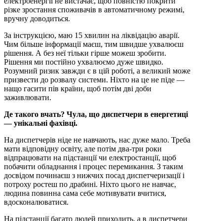
електроенергії не вистачає, щоб повністю покрити
різке зростання споживачів в автоматичному режимі,
вручну доводиться.
За інструкцією, маю 15 хвилин на ліквідацію аварії.
Чим більше інформації маєш, тим швидше ухвалюєш
рішення. А без неї тільки гірше можеш зробити.
Рішення ми постійно ухвалюємо дуже швидко.
Розумний ризик завжди є в цій роботі, а великий може
призвести до розвалу системи. Ніхто на це не піде —
нащо гасити пів країни, щоб потім дві доби
заживлювати.
Де такого вчать? Чула, що диспетчери в енергетиці
— унікальні фахівці.
На диспетчерів ніде не навчають, нас дуже мало. Треба
мати відповідну освіту, але потім два-три роки
відпрацювати на підстанції чи електростанції, щоб
побачити обладнання і процес перемикання. З таким
досвідом починаєш з нижчих посад диспетчеризації і
потроху ростеш по драбині. Ніхто цього не навчає,
людина повинна сама себе мотивувати вчитися,
вдосконалюватися.
На підстанції багато людей приходить, а в диспетчери