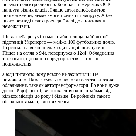
передати електроенергію. Бо в нас і в мережах ОСР
напруга різних класів. І якщо автотрансформатор
пошкоджений, немає змоги понизити напругу. А без
цього розподіл електроенергії далі до споживачів
неможливий.
Ще ж треба розуміти масштаби: площа найбільшої
підстанції Укренерго — майже 100 футбольних полів.
Персонал на велосипедах їздить, щоб оглянути її.
Пішов на огляд о 9-й, повернувся о 12-й. Обладнання
так багато, що один снаряд прилетів — і значні
пошкодження.
Люди питають: чому всього не захистили? Це
неможливо. Намагаємось точково захистити ключове
обладнання, таке як автотрансформатори. Бо вони дуже
дорогі й дефіцитні, виготовлення одного займає від
кількох місяців до року і більше. Виробників такого
обладнання мало, і до них черга.