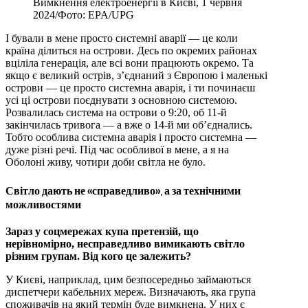
Вимкнення електроенергії в Києві, 1 червня
2024/Фото: EPA/UPG
І бували в мене просто системні аварії — це коли
країна ділиться на острови. Десь по окремих районах
вціліла генерація, але всі вони працюють окремо. Та
якщо є великий острів, з’єднаний з Європою і маленькі
острови — це просто системна аварія, і ти починаєш
усі ці острови поєднувати з основною системою.
Розвалилась система на острови о 9:20, об 11-й
закінчилась тривога — а вже о 14-й ми об’єднались.
Тобто особлива системна аварія і просто системна —
дуже різні речі. Під час особливої в мене, а я на
Оболоні живу, чотири доби світла не було.
Світло дають не «справедливо», а за технічними
можливостями
Зараз у соцмережах купа претензій, що
нерівномірно, несправедливо вимикають світло
різним групам. Від кого це залежить?
У Києві, наприклад, цим безпосередньо займаються
диспетчери кабельних мереж. Визначають, яка група
споживачів на який термін буде вимкнена. У них є