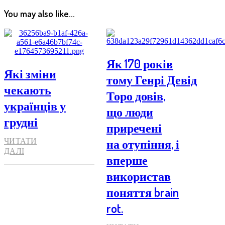
You may also like...
Як 170 років
Які зміни
тому Генрі Девід
чекають
Торо довів,
українців у
що люди
грудні
приречені
на отупіння, і
ЧИТАТИ
ДАЛІ
вперше
використав
поняття brain
rot.