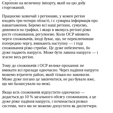
Європою на величину імпорту, який на цю добу
сторгований.
Працюємо зазвичай з регіонами, у кожен регіон
входять три-чотири області, і є сумарна інформація про
навантаження. Беремо всі наші регіони, сумуємо,
дивимося на графіки, і якщо в якомусь регіоні різко
росте споживання, регулюємо. Коли ОСР міняють
черги споживачів, іноді буває, що, не переключивши
попередню чергу, вмикають наступну — і тоді
споживання різко стрибає. Це дуже небезпечно, бо
дуже падають напруги. Може бути лавина напруги — і
згасне весь регіон.
Тому до споживачів і ОСР велике прохання: не
вмикати всі прилади одночасно. Через падіння напруги
можемо втратити район, який тільки-но заживили.
Може дуже погано це закінчитися, не раз бувало вже,
що ми балансували на межі.
Якщо всіх споживачів відпустити одночасно —
додається до 10 % загального обсягу споживання, а це
дуже різке падіння напруги, і починається розвал
системи, чого ми не можемо допустити як диспетчери.