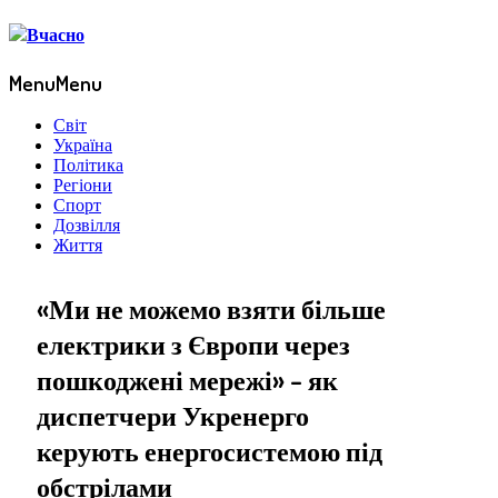
Menu
Menu
Світ
Україна
Політика
Регіони
Спорт
Дозвілля
Життя
«Ми не можемо взяти більше
електрики з Європи через
пошкоджені мережі» – як
диспетчери Укренерго
керують енергосистемою під
обстрілами