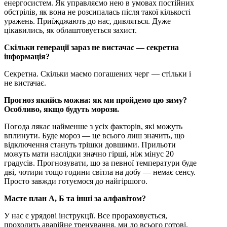
енергосистем. Як управляємо нею в умовах постійних
обстрілів, як вона не розсипалась після такої кількості
уражень. Приїжджають до нас, дивляться. Дуже
цікавились, як облаштовується захист.
Скільки генерації зараз не вистачає — секретна
інформація?
Секретна. Скільки маємо погашених черг — стільки і
не вистачає.
Прогноз якийсь можна: як ми пройдемо цю зиму?
Особливо, якщо будуть морози.
Погода лякає найменше з усіх факторів, які можуть
вплинути. Буде мороз — це всього лиш значить, що
відключення стануть трішки довшими. Прильоти
можуть мати наслідки значно гірші, ніж мінус 20
градусів. Прогнозувати, що за певної температури буде
дві, чотири тощо години світла на добу — немає сенсу.
Просто завжди готуємося до найгіршого.
Маєте план А, Б та інші за алфавітом?
У нас є урядові інструкції. Все прораховується,
проходить аварійне тренування, ми до всього готові.