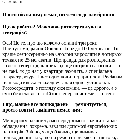
закопаєш.
Прогнозів на зиму немає, готуємося до найгіршого
Що ж робити? Можливо, роззосереджувати
генерацію?
Ось! Це те, про що кажемо останні три роки.
Припустімо, район Оболонь бере до 100 мегаватів. То
краще безпосередньо на Оболоні виробляти в чотирьох
точках по 25 мегаватів. Щоправда, для розподілення
газової генерації, наприклад, ще потрібні газогони — і
не такі, як до нас у квартири заходять, а спеціальна
інфраструктура. І все одно вони під прицілом. Росіянам
не шкода кілька «шахедів» задля однієї установки.
Роззосередити, з погляду економіки, — це дорого, а з
суто безпекового і стійкості енергосистеми — є сенс.
І що, майже все пошкоджене — ремонтується,
просто взяти і замінити немає чим?
Ми щороку накопичуємо перед зимою значний запас
обладнання, зокрема, завдяки допомозі європейських
партнерів. Звісно, якщо бачимо, що вимикач
пошкоджений так, що на ремонт піде місяць-півтора, а