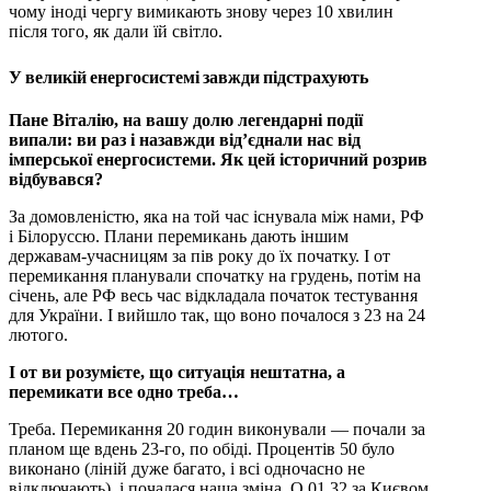
чому іноді чергу вимикають знову через 10 хвилин
після того, як дали їй світло.
У великій енергосистемі завжди підстрахують
Пане Віталію, на вашу долю легендарні події
випали: ви раз і назавжди від’єднали нас від
імперської енергосистеми. Як цей історичний розрив
відбувався?
За домовленістю, яка на той час існувала між нами, РФ
і Білоруссю. Плани перемикань дають іншим
державам-учасницям за пів року до їх початку. І от
перемикання планували спочатку на грудень, потім на
січень, але РФ весь час відкладала початок тестування
для України. І вийшло так, що воно почалося з 23 на 24
лютого.
І от ви розумієте, що ситуація нештатна, а
перемикати все одно треба…
Треба. Перемикання 20 годин виконували — почали за
планом ще вдень 23-го, по обіді. Процентів 50 було
виконано (ліній дуже багато, і всі одночасно не
відключають), і почалася наша зміна. О 01.32 за Києвом