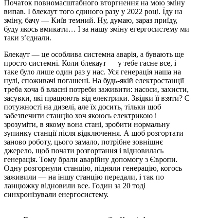
Початок повномасштабного вторгнення на мою зміну
випав. І блекаут того єдиного разу у 2022 році. Їду на
зміну, бачу — Київ темний. Ну, думаю, зараз приїду,
буду якось вмикати… І за нашу зміну егергосистему ми
таки з’єднали.
Блекаут — це особлива системна аварія, а бувають ще
просто системні. Коли блекаут — у тебе гасне все, і
таке було лише один раз у нас. Уся генерація наша на
нулі, споживачі погашені. На будь-якій електростанції
треба хоча б власні потреби заживити: насоси, захисти,
засувки, які працюють від електрики. Звідки її взяти? Є
потужності на дизелі, але їх досить, тільки щоб
забезпечити станцію хоч якоюсь електрикою і
зрозуміти, в якому вона стані, зробити нормальну
зупинку станції після відключення. А щоб розгортати
заново роботу, цього замало, потрібне зовнішнє
джерело, щоб почати розгортання і відновилась
генерація. Тому брали аварійну допомогу з Європи.
Одну розгорнули станцію, підняли генерацію, когось
заживили — на іншу станцію передали, і так по
ланцюжку відновили все. Годин за 20 тоді
синхронізували енергосистему.