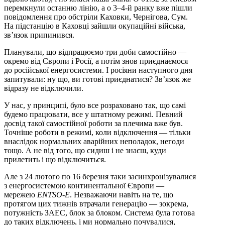
перемкнули останню лінію, а о 3–4-й ранку вже пішли
повідомлення про обстріли Каховки, Чернігова, Сум.
На підстанцію в Каховці зайшли окупаційні війська,
зв’язок припинився.
Планували, що відпрацюємо три доби самостійно —
окремо від Європи і Росії, а потім знов приєднаємося
до російської енергосистеми. І росіяни наступного дня
запитували: ну що, ви готові приєднатися? Зв’язок же
відразу не відключили.
У нас, у принципі, було все розраховано так, що самі
будемо працювати, все у штатному режимі. Певний
досвід такої самостійної роботи за плечима вже був.
Точніше роботи в режимі, коли відключення — тільки
внаслідок нормальних аварійних неполадок, негоди
тощо. А не від того, що сидиш і не знаєш, куди
прилетить і що відключиться.
Але з 24 лютого по 16 березня таки засинхронізувалися
з енергосистемою континентальної Європи —
мережею
ENTSO-E
. Незважаючи навіть на те, що
протягом цих тижнів втрачали генерацію — зокрема,
потужність ЗАЕС, блок за блоком. Система була готова
до таких відключень, і ми нормально почувалися,