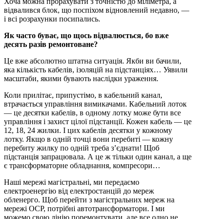
Хоча можна прорахувати з точністю до міліметра, а
відвалився блок, що поспіхом відновлений недавно, —
і всі розрахунки посипались.
Як часто буває, що щось відвалюється, бо вже
десять разів ремонтоване?
Це вже абсолютно штатна ситуація. Якби ви бачили,
яка кількість кабелів, ізоляцій на підстанціях… Уявили
масштаби, якими бувають наслідки ураження.
Коли прилітає, припустімо, в кабельний канал,
втрачається управління вимикачами. Кабельний лоток
— це десятки кабелів, в одному лотку може бути все
управління і захист цілої підстанції. Кожен кабель — це
12, 18, 24 жилки. І цих кабелів десятки у кожному
лотку. Якщо в одній точці вони перебиті — кожну
перебиту жилку по одній треба з’єднати! Щоб
підстанція запрацювала. А це ж тільки один канал, а ще
є трансформаторне обладнання, компресори…
Наші мережі магістральні, ми передаємо
електроенергію від електростанцій до мереж
обленерго. Щоб перейти з магістральних мереж на
мережі ОСР, потрібні автотрансформатори. І ми
можемо свою лінію поремонтувати, але все одно не