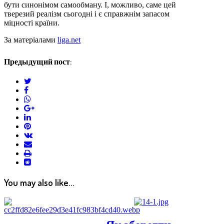
бути синонімом самообману. І, можливо, саме цей
тверезий реалізм сьогодні і є справжнім запасом
міцності країни.
За матеріалами
liga.net
Предыдущий пост:
twitter
facebook
whatsapp
google+
linkedin
pinterest
vkontakte
email
print
reddit
reddit
You may also like...