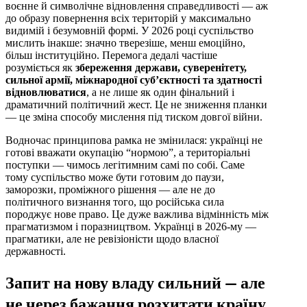
воєнне й символічне відновлення справедливості — аж
до образу повернення всіх територій у максимально
видимій і безумовній формі. У 2026 році суспільство
мислить інакше: значно тверезіше, менш емоційно,
більш інституційно. Перемога дедалі частіше
розуміється як
збереження держави, суверенітету,
сильної армії, міжнародної суб’єктності та здатності
відновлюватися
, а не лише як один фінальний і
драматичний політичний жест. Це не зниження планки
— це зміна способу мислення під тиском довгої війни.
Водночас принципова рамка не змінилася: українці не
готові вважати окупацію “нормою”, а територіальні
поступки — чимось легітимним самі по собі. Саме
тому суспільство може бути готовим до паузи,
заморозки, проміжного рішення — але не до
політичного визнання того, що російська сила
породжує нове право. Це дуже важлива відмінність між
прагматизмом і поразництвом. Українці в 2026-му —
прагматики, але не ревізіоністи щодо власної
державності.
Запит на нову владу сильний — але
не через бажання розхитати країну