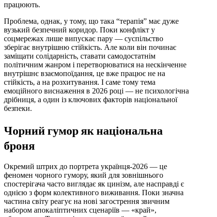
працюють.
Проблема, однак, у тому, що така “терапія” має дуже
вузький безпечний коридор. Поки конфлікт у
соцмережах лише випускає пару — суспільство
зберігає внутрішню стійкість. Але коли він починає
заміщати солідарність, ставати самодостатнім
політичним жанром і перетворюватися на нескінченне
внутрішнє взаємопоїдання, це вже працює не на
стійкість, а на розхитування. І саме тому тема
емоційного виснаження в 2026 році — не психологічна
дрібниця, а один із ключових факторів національної
безпеки.
Чорний гумор як національна
броня
Окремий штрих до портрета українця-2026 — це
феномен чорного гумору, який для зовнішнього
спостерігача часто виглядає як цинізм, але насправді є
однією з форм колективного виживання. Поки значна
частина світу реагує на нові загострення звичним
набором апокаліптичних сценаріїв — «край»,