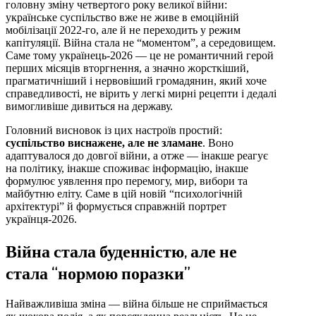
головну зміну четвертого року великої війни:
українське суспільство вже не живе в емоційній
мобілізації 2022-го, але й не переходить у режим
капітуляції. Війна стала не “моментом”, а середовищем.
Саме тому українець-2026 — це не романтичний герой
перших місяців вторгнення, а значно жорсткіший,
прагматичніший і нервовіший громадянин, який хоче
справедливості, не вірить у легкі мирні рецепти і дедалі
вимогливіше дивиться на державу.
Головний висновок із цих настроїв простий:
суспільство виснажене, але не зламане
. Воно
адаптувалося до довгої війни, а отже — інакше реагує
на політику, інакше споживає інформацію, інакше
формулює уявлення про перемогу, мир, вибори та
майбутню еліту. Саме в цій новій “психологічній
архітектурі” й формується справжній портрет
українця-2026.
Війна стала буденністю, але не
стала “нормою поразки”
Найважливіша зміна — війна більше не сприймається