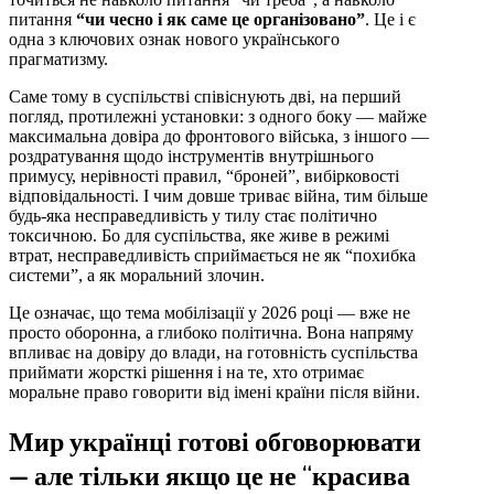
питання
“чи чесно і як саме це організовано”
. Це і є
одна з ключових ознак нового українського
прагматизму.
Саме тому в суспільстві співіснують дві, на перший
погляд, протилежні установки: з одного боку — майже
максимальна довіра до фронтового війська, з іншого —
роздратування щодо інструментів внутрішнього
примусу, нерівності правил, “броней”, вибірковості
відповідальності. І чим довше триває війна, тим більше
будь-яка несправедливість у тилу стає політично
токсичною. Бо для суспільства, яке живе в режимі
втрат, несправедливість сприймається не як “похибка
системи”, а як моральний злочин.
Це означає, що тема мобілізації у 2026 році — вже не
просто оборонна, а глибоко політична. Вона напряму
впливає на довіру до влади, на готовність суспільства
приймати жорсткі рішення і на те, хто отримає
моральне право говорити від імені країни після війни.
Мир українці готові обговорювати
— але тільки якщо це не “красива