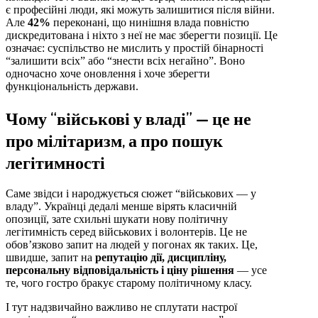
є професійні люди, які можуть залишитися після війни.
Але
42%
переконані, що нинішня влада повністю
дискредитована і ніхто з неї не має зберегти позиції. Це
означає: суспільство не мислить у простій бінарності
“залишити всіх” або “знести всіх негайно”. Воно
одночасно хоче оновлення і хоче зберегти
функціональність держави.
Чому “військові у владі” — це не
про мілітаризм, а про пошук
легітимності
Саме звідси і народжується сюжет “військових — у
владу”. Українці дедалі менше вірять класичній
опозиції, зате схильні шукати нову політичну
легітимність серед військових і волонтерів. Це не
обов’язково запит на людей у погонах як таких. Це,
швидше, запит на
репутацію дії, дисципліну,
персональну відповідальність і ціну рішення
— усе
те, чого гостро бракує старому політичному класу.
І тут надзвичайно важливо не сплутати настрої