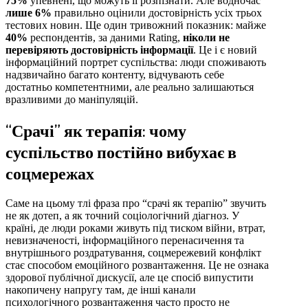
75%
упевнені, що можуть її розпізнати. Але водночас
лише 6%
правильно оцінили достовірність усіх трьох
тестових новин. Ще один тривожний показник: майже
40%
респондентів, за даними Rating,
ніколи не
перевіряють достовірність інформації
. Це і є новий
інформаційний портрет суспільства: люди споживають
надзвичайно багато контенту, відчувають себе
достатньо компетентними, але реально залишаються
вразливими до маніпуляцій.
“Срачі” як терапія: чому
суспільство постійно вибухає в
соцмережах
Саме на цьому тлі фраза про “срачі як терапію” звучить
не як дотеп, а як точний соціологічний діагноз. У
країні, де люди роками живуть під тиском війни, втрат,
невизначеності, інформаційного перенасичення та
внутрішнього роздратування, соцмережевий конфлікт
стає способом емоційного розвантаження. Це не ознака
здорової публічної дискусії, але це спосіб випустити
накопичену напругу там, де інші канали
психологічного розвантаження часто просто не