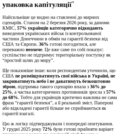
упаковка капітуляції”
Найсильніше це видно на ставленні до мирних
сценаріїв. Станом на 2 березня 2026 року, за даними
КМІС,
57% українців категорично відкидають
виведення українських військ із контрольованої
частини Донеччини в обмін на гарантії безпеки від
США та Європи.
36%
готові погодитися, але
переважно
неохоче
. Це вже саме по собі показує:
суспільство не підтримує територіальну поступку як
“простий шлях до миру”.
Ще показовіше інше: коли респондентам уточнили, що
США
не розміщуватимуть свої війська в Україні, не
закриватимуть небо і не даватимуть безкоштовно
зброю
, підтримка такого сценарію впала з
36% до
25%
, а частка категоричних противників зросла з
57%
до 68%
. Тобто для українців критично важлива не сама
фраза “гарантії безпеки”, а її реальний зміст. Паперові
або відкладені гарантії більше не сприймаються як
гарантії взагалі.
Цю ж логіку підтверджували і попередні опитування.
У грудні 2025 року
72%
були готові прийняти варіант