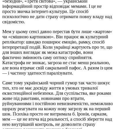
«безодня», «Третя світова», — український
інформаційний простір відповідає мемами. І це не
просто звичка інтернет-культури. Це спосіб
психологічно не дати страху отримати повну владу над
свідомістю.
Мем у цьому сенсі давно перестав бути лише «жартом»
чи «смішною картинкою». Він працює як культурний
реплікатор: швидко поширює емоцію, рамку, спосіб
інтерпретації подій. Коли українці жартують про те, що
для інших виглядає як межа катастрофи, вони
фактично змінюють саму оптику сприйняття.
Катастрофа не зникає, загроза не стає менш реальною,
але вона втрачає свій сакральний пафос. А разом із цим
— і частину здатності паралізувати.
Саме тому український чорний гумор так часто шокує
тих, хто не має досвіду життя в умовах тривалої
екзистенційної небезпеки. Для суспільства, яке роками
живе під ракетами, новинами про втрати,
руйнуваннями і постійною невизначеністю, неможливо
щоразу реагувати на кожну нову загрозу як на перший
шок. Психіка просто не витримала б. Іронія, сарказм,
мем — це не втеча від реальності, а спосіб зберегти над
нею внутрішній контроль, не дозволити страху