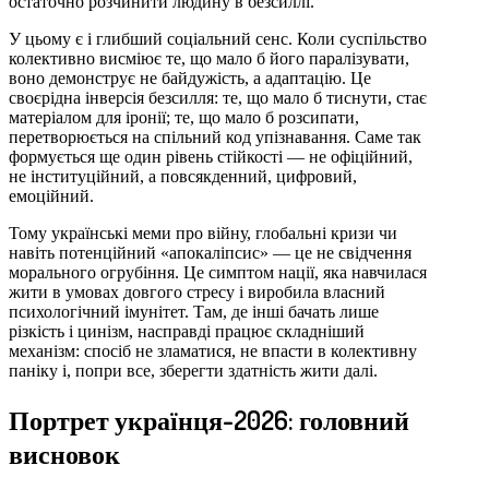
остаточно розчинити людину в безсиллі.
У цьому є і глибший соціальний сенс. Коли суспільство
колективно висміює те, що мало б його паралізувати,
воно демонструє не байдужість, а адаптацію. Це
своєрідна інверсія безсилля: те, що мало б тиснути, стає
матеріалом для іронії; те, що мало б розсипати,
перетворюється на спільний код упізнавання. Саме так
формується ще один рівень стійкості — не офіційний,
не інституційний, а повсякденний, цифровий,
емоційний.
Тому українські меми про війну, глобальні кризи чи
навіть потенційний «апокаліпсис» — це не свідчення
морального огрубіння. Це симптом нації, яка навчилася
жити в умовах довгого стресу і виробила власний
психологічний імунітет. Там, де інші бачать лише
різкість і цинізм, насправді працює складніший
механізм: спосіб не зламатися, не впасти в колективну
паніку і, попри все, зберегти здатність жити далі.
Портрет українця-2026: головний
висновок