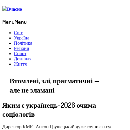
Menu
Menu
Світ
Україна
Політика
Регіони
Спорт
Дозвілля
Життя
Втомлені, злі, прагматичні —
але не зламані
Яким є українець-2026 очима
соціологів
Директор КМІС Антон Грушецький дуже точно фіксує