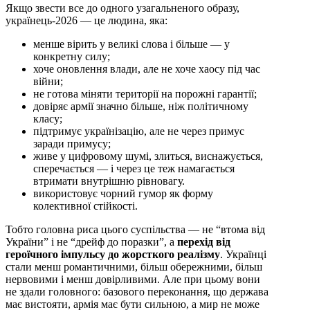
Якщо звести все до одного узагальненого образу,
українець-2026 — це людина, яка:
менше вірить у великі слова і більше — у
конкретну силу;
хоче оновлення влади, але не хоче хаосу під час
війни;
не готова міняти території на порожні гарантії;
довіряє армії значно більше, ніж політичному
класу;
підтримує українізацію, але не через примус
заради примусу;
живе у цифровому шумі, злиться, виснажується,
сперечається — і через це теж намагається
втримати внутрішню рівновагу.
використовує чорний гумор як форму
колективної стійкості.
Тобто головна риса цього суспільства — не “втома від
України” і не “дрейф до поразки”, а
перехід від
героїчного імпульсу до жорсткого реалізму
. Українці
стали менш романтичними, більш обережними, більш
нервовими і менш довірливими. Але при цьому вони
не здали головного: базового переконання, що держава
має вистояти, армія має бути сильною, а мир не може