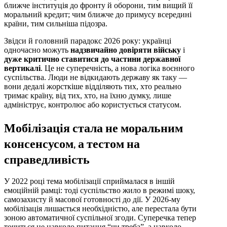
ближче інституція до фронту й оборони, тим вищий її
моральний кредит; чим ближче до примусу всередині
країни, тим сильніша підозра.
Звідси й головний парадокс 2026 року: українці
одночасно можуть
надзвичайно довіряти війську
і
дуже критично ставитися до частини державної
вертикалі
. Це не суперечність, а нова логіка воєнного
суспільства. Люди не відкидають державу як таку —
вони дедалі жорсткіше відділяють тих, хто реально
тримає країну, від тих, хто, на їхню думку, лише
адмініструє, контролює або користується статусом.
Мобілізація стала не моральним
консенсусом, а тестом на
справедливість
У 2022 році тема мобілізації сприймалася в іншій
емоційній рамці: тоді суспільство жило в режимі шоку,
самозахисту й масової готовності до дії. У 2026-му
мобілізація лишається необхідністю, але перестала бути
зоною автоматичної суспільної згоди. Суперечка тепер
точиться не навколо питання “чи треба”, а навколо