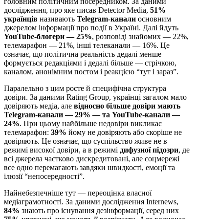
головним політичним посередником. За даними
дослідження, про яке писав Detector Media,
51%
українців
називають
Telegram-канали
основним
джерелом інформації про події в Україні. Далі йдуть
YouTube-блогери — 25%
, розповіді знайомих — 22%,
телемарафон — 21%, інші телеканали — 16%. Це
означає, що політична реальність дедалі менше
формується редакціями і дедалі більше — стрічкою,
каналом, анонімним постом і реакцією “тут і зараз”.
Паралельно з цим росте й специфічна структура
довіри. За даними Rating Group, українці загалом мало
довіряють медіа, але
відносно більше довіри мають
Telegram-канали — 29% — та YouTube-канали —
24%
. При цьому найбільше недовіри викликає
телемарафон:
39%
йому не довіряють або скоріше не
довіряють. Це означає, що суспільство живе не в
режимі високої довіри, а в режимі
дифузної підозри
, де
всі джерела частково дискредитовані, але соцмережі
все одно перемагають завдяки швидкості, емоції та
ілюзії “непосередності”.
Найнебезпечніше тут — переоцінка власної
медіаграмотності. За даними дослідження Internews,
84%
знають про існування дезінформації, серед них