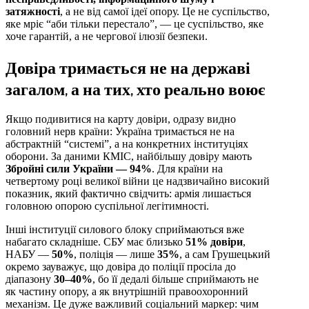
затяжності
, а не від самої ідеї опору. Це не суспільство,
яке мріє “аби тільки перестало”, — це суспільство, яке
хоче гарантій, а не чергової ілюзії безпеки.
Довіра тримається не на державі
загалом, а на тих, хто реально воює
Якщо подивитися на карту довіри, одразу видно
головний нерв країни: Україна тримається не на
абстрактній “системі”, а на конкретних інституціях
оборони. За даними КМІС, найбільшу довіру мають
Збройні сили України — 94%
. Для країни на
четвертому році великої війни це надзвичайно високий
показник, який фактично свідчить: армія лишається
головною опорою суспільної легітимності.
Інші інституції силового блоку сприймаються вже
набагато складніше. СБУ має близько
51% довіри
,
НАБУ —
50%
, поліція — лише
35%
, а сам Грушецький
окремо зауважує, що довіра до поліції просіла до
діапазону
30–40%
, бо її дедалі більше сприймають не
як частину опору, а як внутрішній правоохоронний
механізм. Це дуже важливий соціальний маркер: чим