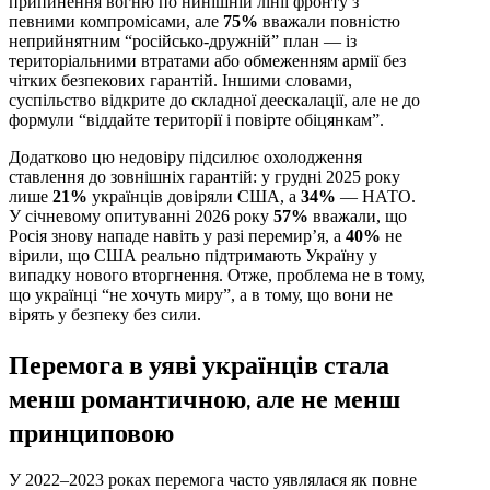
припинення вогню по нинішній лінії фронту з
певними компромісами, але
75%
вважали повністю
неприйнятним “російсько-дружній” план — із
територіальними втратами або обмеженням армії без
чітких безпекових гарантій. Іншими словами,
суспільство відкрите до складної деескалації, але не до
формули “віддайте території і повірте обіцянкам”.
Додатково цю недовіру підсилює охолодження
ставлення до зовнішніх гарантій: у грудні 2025 року
лише
21%
українців довіряли США, а
34%
— НАТО.
У січневому опитуванні 2026 року
57%
вважали, що
Росія знову нападе навіть у разі перемир’я, а
40%
не
вірили, що США реально підтримають Україну у
випадку нового вторгнення. Отже, проблема не в тому,
що українці “не хочуть миру”, а в тому, що вони не
вірять у безпеку без сили.
Перемога в уяві українців стала
менш романтичною, але не менш
принциповою
У 2022–2023 роках перемога часто уявлялася як повне