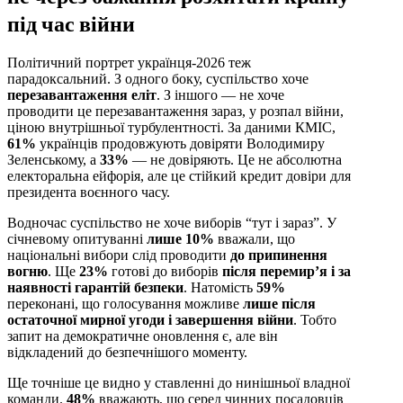
під час війни
Політичний портрет українця-2026 теж
парадоксальний. З одного боку, суспільство хоче
перезавантаження еліт
. З іншого — не хоче
проводити це перезавантаження зараз, у розпал війни,
ціною внутрішньої турбулентності. За даними КМІС,
61%
українців продовжують довіряти Володимиру
Зеленському, а
33%
— не довіряють. Це не абсолютна
електоральна ейфорія, але це стійкий кредит довіри для
президента воєнного часу.
Водночас суспільство не хоче виборів “тут і зараз”. У
січневому опитуванні
лише 10%
вважали, що
національні вибори слід проводити
до припинення
вогню
. Ще
23%
готові до виборів
після перемир’я і за
наявності гарантій безпеки
. Натомість
59%
переконані, що голосування можливе
лише після
остаточної мирної угоди і завершення війни
. Тобто
запит на демократичне оновлення є, але він
відкладений до безпечнішого моменту.
Ще точніше це видно у ставленні до нинішньої владної
команди.
48%
вважають, що серед чинних посадовців