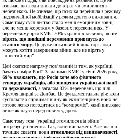
як шокова подія, а як повсякденна реальність. Це не
означає, що люди звикли до втрат чи змирилися з
небезпекою. Це означає, що психіка перейшла з режиму
надзвичайної мобілізації у режим довгого виживання.
Саме тому суспільство стало менш емоційним зовні,
але не менш жорстким у базових переконаннях. У
березневому зрізі КМІС 70% українців заявили, що
не
вірять, що нинішні перемовини приведуть до
сталого миру
. Це дуже показовий індикатор: люди
можуть хотіти завершення війни, але не вірять у
“простий мир”.
Цей скепсис напряму пов’язаний із тим, як українці
бачать наміри Росії. За даними КМІС у січні 2026 року,
69% вважають, що Росія хоче або фізичного
геноциду українців, або знищення української нації
та державності
, а загалом 83% переконані, що цілі
Кремля ширші за Донбас. Це фундаментальна річ: коли
суспільство сприймає війну як екзистенційну, воно не
готове легко погодитися на “компроміс”, який виглядає
лише як пауза перед новим ударом.
Саме тому теза “українці втомилися від війни”
потребує уточнення. Так, вони виснажені. Але значно
точніше сказати: вони
втомилися від невизначеності,
несправедливості, інформаційного шуму і