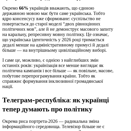
Окремо
66%
українців вважають, що єдиною
державною мовою має бути саме українська. Тобто
ядро консенсусу вже сформоване: суспільство не
повертається до старої моделі “двох рівноцінних
політичних мов”, але й не демонструє масового запиту
на каральну, репресивну мовну політику. Це означає,
що українська ідентичність у 2026 році тримається
дедалі менше на адміністративному примусі й дедалі
більше — на внутрішньому цивілізаційному виборі.
І саме це, можливо, є однією з найглибших змін
останніх років: українізація все менше виглядає як
політична кампанія і все більше — як повільне, масове,
побутове перепрограмування країни. Тобто як
справжнє формування інклюзивної громадянської
нації.
Телеграм-республіка: як українці
тепер думають про політику
Окрема риса портрета-2026 — радикальна зміна
інформаційного середовища. Телевізор більше не є