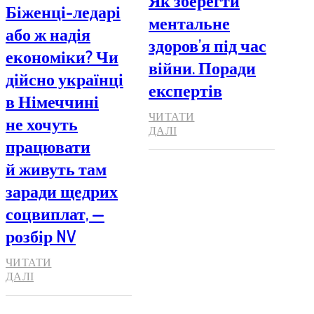
Як зберегти
Біженці-ледарі
ментальне
або ж надія
здоров’я під час
економіки? Чи
війни. Поради
дійсно українці
експертів
в Німеччині
ЧИТАТИ
не хочуть
ДАЛІ
працювати
й живуть там
заради щедрих
соцвиплат, —
розбір NV
ЧИТАТИ
ДАЛІ