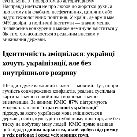
суспільства з “поворотом до авторитаризму”.
Насправді йдеться не про любов до жорсткої руки, а
про втому від слабких, неефективних, цинічних або
надто технологічних політиків. У країні, де армія має
94% довіри, а політичні інститути — значно менше,
післявоєнна конкуренція майже неминуче зміститься у
бік тих, хто асоціюється з реальним внеском у
виживання держави.
Ідентичність зміцнілася: українці
хочуть українізації, але без
внутрішнього розриву
Ще один дуже важливий сюжет — мовний. Тут, попри
гучність соцмережевих конфліктів, реальна суспільна
картина значно спокійніша і водночас значно
визначеніша. За даними КМІС,
87%
підтримують
модель так званої
“стратегічної українізації”
—
підходу, за якого українська мова зміцнюється в
державі, освіті, культурі та публічному просторі, але без
тиску на побутову мову людей. КМІС прямо називав
цей підхід
єдиним варіантом, який здобув підтримку
в усіх регіонах і серед усіх мовних груп
.