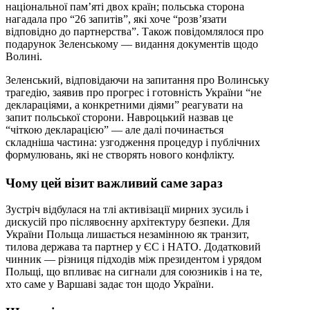
національної пам’яті двох країн; польська сторона
нагадала про “26 запитів”, які хоче “розв’язати
відповідно до партнерства”. Також повідомлялося про
подарунок Зеленському — видання документів щодо
Волині.
Зеленський, відповідаючи на запитання про Волинську
трагедію, заявив про прогрес і готовність України “не
деклараціями, а конкретними діями” реагувати на
запит польської сторони. Навроцький назвав це
“чіткою декларацією” — але далі починається
складніша частина: узгодження процедур і публічних
формулювань, які не створять нового конфлікту.
Чому цей візит важливий саме зараз
Зустріч відбулася на тлі активізації мирних зусиль і
дискусій про післявоєнну архітектуру безпеки. Для
України Польща лишається незамінною як транзит,
тилова держава та партнер у ЄС і НАТО. Додатковий
чинник — різниця підходів між президентом і урядом
Польщі, що впливає на сигнали для союзників і на те,
хто саме у Варшаві задає тон щодо України.