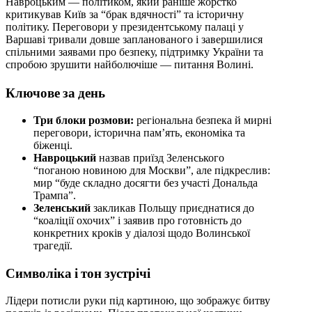
Навроцьким — політиком, який раніше жорстко
критикував Київ за “брак вдячності” та історичну
політику. Переговори у президентському палаці у
Варшаві тривали довше запланованого і завершилися
спільними заявами про безпеку, підтримку України та
спробою зрушити найболючіше — питання Волині.
Ключове за день
Три блоки розмови:
регіональна безпека й мирні
переговори, історична пам’ять, економіка та
біженці.
Навроцький
назвав приїзд Зеленського
“поганою новиною для Москви”, але підкреслив:
мир “буде складно досягти без участі Дональда
Трампа”.
Зеленський
закликав Польщу приєднатися до
“коаліції охочих” і заявив про готовність до
конкретних кроків у діалозі щодо Волинської
трагедії.
Символіка і тон зустрічі
Лідери потисли руки під картиною, що зображує битву