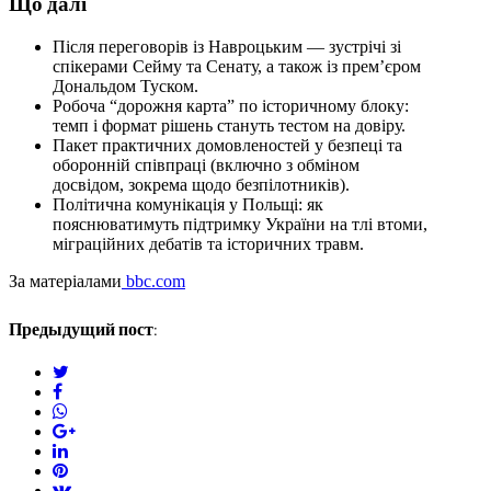
Що далі
Після переговорів із Навроцьким — зустрічі зі
спікерами Сейму та Сенату, а також із прем’єром
Дональдом Туском.
Робоча “дорожня карта” по історичному блоку:
темп і формат рішень стануть тестом на довіру.
Пакет практичних домовленостей у безпеці та
оборонній співпраці (включно з обміном
досвідом, зокрема щодо безпілотників).
Політична комунікація у Польщі: як
пояснюватимуть підтримку України на тлі втоми,
міграційних дебатів та історичних травм.
За матеріалами
bbc.com
Предыдущий пост:
twitter
facebook
whatsapp
google+
linkedin
pinterest
vkontakte