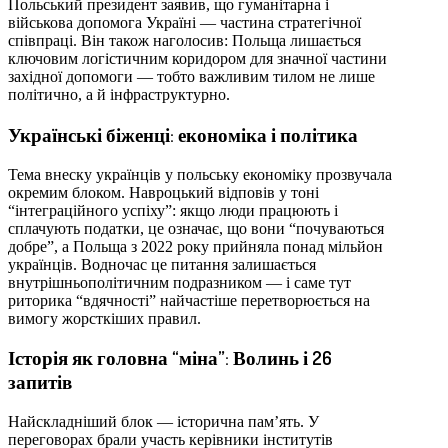
Польський президент заявив, що гуманітарна і
військова допомога Україні — частина стратегічної
співпраці. Він також наголосив: Польща лишається
ключовим логістичним коридором для значної частини
західної допомоги — тобто важливим тилом не лише
політично, а й інфраструктурно.
Українські біженці: економіка і політика
Тема внеску українців у польську економіку прозвучала
окремим блоком. Навроцький відповів у тоні
“інтеграційного успіху”: якщо люди працюють і
сплачують податки, це означає, що вони “почуваються
добре”, а Польща з 2022 року прийняла понад мільйон
українців. Водночас це питання залишається
внутрішньополітичним подразником — і саме тут
риторика “вдячності” найчастіше перетворюється на
вимогу жорсткіших правил.
Історія як головна “міна”: Волинь і 26
запитів
Найскладніший блок — історична пам’ять. У
переговорах брали участь керівники інститутів