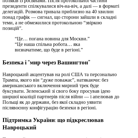
поляків із росіянами. Після протокольної частини
президенти спілкувалися віч-на-віч, а далі — в форматі
делегацій. Розмова тривала приблизно на 40 хвилин
понад графік — сигнал, що сторони зайшли в складні
теми, а не обмежилися протокольною “звіркою
позицій”.
“Це… погана новина для Москви.”
“Це наша спільна робота… яка
визначатиме, що буде в регіоні.”
Безпека і “мир через Вашингтон”
Навроцький акцентував на ролі США та персонально
Трампа, якого він “дуже поважає”, натякаючи: без
американського включення мирний трек буде
буксувати. Зеленський зі свого боку просував ідею
ширшої коаліції партнерів після війни — і апелював до
Польщі як до держави, без якої складно уявити
післявоєнну конфігурацію безпеки в регіоні.
Підтримка України: що підкреслював
Навроцький