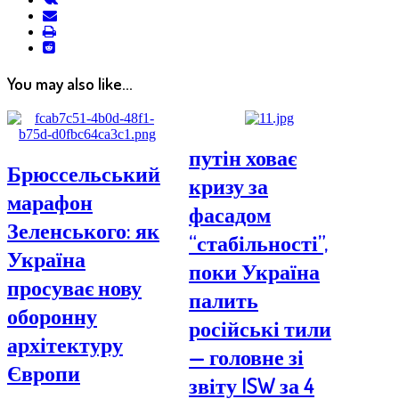
email
print
reddit
reddit
You may also like...
путін ховає
Брюссельський
кризу за
марафон
фасадом
Зеленського: як
“стабільності”,
Україна
поки Україна
просуває нову
палить
оборонну
російські тили
архітектуру
— головне зі
Європи
звіту ISW за 4