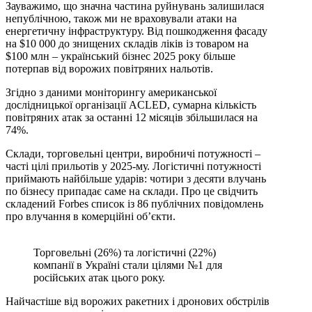
Зауважимо, що значна частина руйнувань залишилася
непублічною, також ми не враховували атаки на
енергетичну інфраструктуру. Від пошкодження фасаду
на $10 000 до знищених складів ліків із товаром на
$100 млн – український бізнес 2025 року більше
потерпав від ворожих повітряних нальотів.
Згідно з даними моніторингу американської
дослідницької організації ACLED, сумарна кількість
повітряних атак за останні 12 місяців збільшилася на
74%.
Склади, торговельні центри, виробничі потужності –
часті цілі прильотів у 2025‑му. Логістичні потужності
приймають найбільше ударів: чотири з десяти влучань
по бізнесу припадає саме на склади. Про це свідчить
складений Forbes список із 86 публічних повідомлень
про влучання в комерційні об’єкти.
Торговельні (26%) та логістичні (22%)
компанії в Україні стали цілями №1 для
російських атак цього року.
Найчастіше від ворожих ракетних і дронових обстрілів