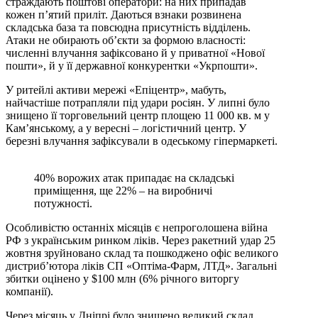
страждають поштові оператори: на них припадав
кожен п’ятий приліт. Даються взнаки розвинена
складська база та повсюдна присутність відділень.
Атаки не обирають об’єкти за формою власності:
численні влучання зафіксовано й у приватної «Нової
пошти», й у її державної конкурентки «Укрпошти».
У ритейлі активи мережі «Епіцентр», мабуть,
найчастіше потрапляли під удари росіян. У липні було
знищено її торговельний центр площею 11 000 кв. м у
Камʼянському, а у вересні – логістичний центр. У
березні влучання зафіксували в одеському гіпермаркеті.
40% ворожих атак припадає на складські
приміщення, ще 22% – на виробничі
потужності.
Особливістю останніх місяців є непроголошена війна
РФ з українським ринком ліків. Через ракетний удар 25
жовтня зруйновано склад та пошкоджено офіс великого
дистриб’ютора ліків СП «Оптіма‑Фарм, ЛТД». Загальні
збитки оцінено у $100 млн (6% річного виторгу
компанії).
Через місяць у Дніпрі було знищено великий склад