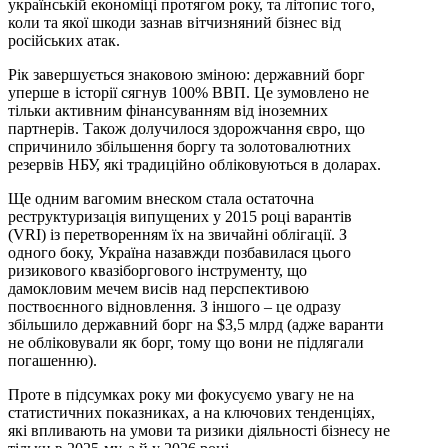
українській економіці протягом року, та літопис того,
коли та якої шкоди зазнав вітчизняний бізнес від
російських атак.
Рік завершується знаковою зміною: державний борг
уперше в історії сягнув 100% ВВП. Це зумовлено не
тільки активним фінансуванням від іноземних
партнерів. Також долучилося здорожчання євро, що
спричинило збільшення боргу та золотовалютних
резервів НБУ, які традиційно обліковуються в доларах.
Ще одним вагомим внеском стала остаточна
реструктуризація випущених у 2015 році варантів
(VRI) із перетворенням їх на звичайні облігації. З
одного боку, Україна назавжди позбавилася цього
ризикового квазіборгового інструменту, що
дамокловим мечем висів над перспективою
поствоєнного відновлення. З іншого – це одразу
збільшило державний борг на $3,5 млрд (адже варанти
не обліковували як борг, тому що вони не підлягали
погашенню).
Проте в підсумках року ми фокусуємо увагу не на
статистичних показниках, а на ключових тенденціях,
які впливають на умови та ризики діяльності бізнесу не