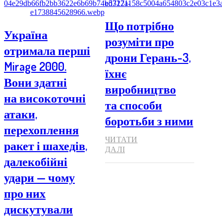
Що потрібно
Україна
розуміти про
отримала перші
дрони Герань-3,
Mirage 2000.
їхнє
Вони здатні
виробництво
на високоточні
та способи
атаки,
боротьби з ними
перехоплення
ЧИТАТИ
ракет і шахедів,
ДАЛІ
далекобійні
удари — чому
про них
дискутували