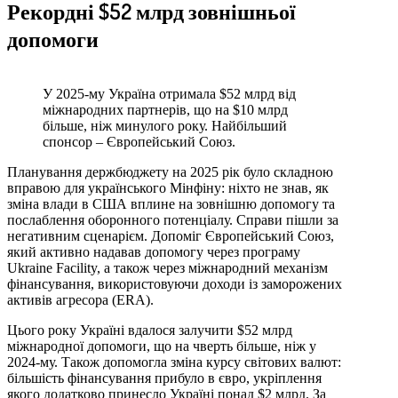
Рекордні $52 млрд зовнішньої
допомоги
У 2025-му Україна отримала $52 млрд від
міжнародних партнерів, що на $10 млрд
більше, ніж минулого року. Найбільший
спонсор – Європейський Союз.
Планування держбюджету на 2025 рік було складною
вправою для українського Мінфіну: ніхто не знав, як
зміна влади в США вплине на зовнішню допомогу та
послаблення оборонного потенціалу. Справи пішли за
негативним сценарієм. Допоміг Європейський Союз,
який активно надавав допомогу через програму
Ukraine Facility, а також через міжнародний механізм
фінансування, використовуючи доходи із заморожених
активів агресора (ERA).
Цього року Україні вдалося залучити $52 млрд
міжнародної допомоги, що на чверть більше, ніж у
2024‑му. Також допомогла зміна курсу світових валют:
більшість фінансування прибуло в євро, укріплення
якого додатково принесло Україні понад $2 млрд. За