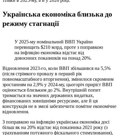
тільки в 2025-му, а й у 2026 році.
Українська економіка близька до
режиму стагнації
У 2025-му номінальний ВВП України
перевищить $210 млрд, проте з поправкою
на інфляцію економіка відстає від
довоєнних показників на понад 20%.
Відновлення 2023‑го, коли ВВП збільшився на 5,5%
(після стрімкого провалу в перший рік
повномасштабного вторгнення), змінилося скромним
зростанням на 2,9% у 2024‑му, цьогоріч приріст ВВП
оцінюється близьким до 2%. Внутрішній попит
тримається на значних державних видатках,
фінансованих зовнішніми ресурсами, але й ця
конструкція не в змозі забезпечити помітне економічне
відновлення.
З поправкою на інфляцію українська економіка досі
більш як на 20% відстає від показника 2021 року (з
урахуванням потужного фіскального стимулювання),