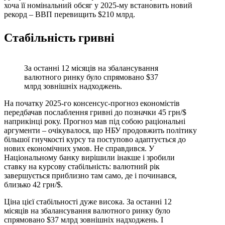
хоча її номінальний обсяг у 2025‑му встановить новий
рекорд – ВВП перевищить $210 млрд.
Стабільність гривні
За останні 12 місяців на збалансування
валютного ринку було спрямовано $37
млрд зовнішніх надходжень.
На початку 2025‑го консенсус‑прогноз економістів
передбачав послаблення гривні до позначки 45 грн/$
наприкінці року. Прогноз мав під собою раціональні
аргументи – очікувалося, що НБУ продовжить політику
більшої гнучкості курсу та поступово адаптується до
нових економічних умов. Не справдився. У
Національному банку вирішили інакше і зробили
ставку на курсову стабільність: валютний рік
завершується приблизно там само, де і починався,
близько 42 грн/$.
Ціна цієї стабільності дуже висока. За останні 12
місяців на збалансування валютного ринку було
спрямовано $37 млрд зовнішніх надходжень. І