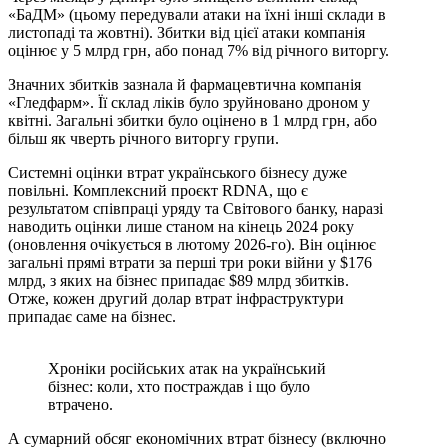
«БаДМ» (цьому передували атаки на їхні інші склади в
листопаді та жовтні). Збитки від цієї атаки компанія
оцінює у 5 млрд грн, або понад 7% від річного виторгу.
Значних збитків зазнала й фармацевтична компанія
«Гледфарм». Її склад ліків було зруйновано дроном у
квітні. Загальні збитки було оцінено в 1 млрд грн, або
більш як чверть річного виторгу групи.
Системні оцінки втрат українського бізнесу дуже
повільні. Комплексний проєкт RDNA, що є
результатом спів­праці уряду та Світового банку, наразі
наводить оцінки лише станом на кінець 2024 року
(оновлення очікується в лютому 2026‑го). Він оцінює
загальні прямі втрати за перші три роки війни у $176
млрд, з яких на бізнес припадає $89 млрд збитків.
Отже, кожен другий долар втрат інфраструктури
припадає саме на бізнес.
Хроніки російських атак на український
бізнес: коли, хто постраждав і що було
втрачено.
А сумарний обсяг економічних втрат бізнесу (включно