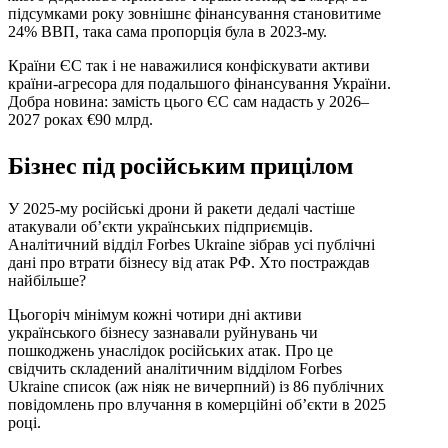
підсумками року зовнішнє фінансування становитиме
24% ВВП, така сама пропорція була в 2023‑му.
Країни ЄС так і не наважилися конфіскувати активи
країни-агресора для подальшого фінансування України.
Добра новина: замість цього ЄС сам надасть у 2026–
2027 роках €90 млрд.
Бізнес під російським прицілом
У 2025-му російські дрони й ракети дедалі частіше
атакували обʼєкти українських підприємців.
Аналітичний відділ Forbes Ukraine зібрав усі публічні
дані про втрати бізнесу від атак РФ. Хто постраждав
найбільше?
Цьогоріч мінімум кожні чотири дні активи
українського бізнесу зазнавали руйнувань чи
пошкоджень унаслідок російських атак. Про це
свідчить складений аналітичним відділом Forbes
Ukraine список (аж ніяк не вичерпний) із 86 публічних
повідомлень про влучання в комерційні об’єкти в 2025
році.