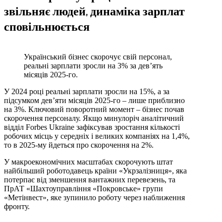
звільняє людей, динаміка зарплат
сповільнюється
Український бізнес скорочує свій персонал,
реальні зарплати зросли на 3% за дев’ять
місяців 2025-го.
У 2024 році реальні зарплати зросли на 15%, а за
підсумком дев’яти місяців 2025‑го – лише приблизно
на 3%. Ключовий поворотний момент – бізнес почав
скорочення персоналу. Якщо минулоріч аналітичний
відділ Forbes Ukraine зафіксував зростання кількості
робочих місць у середніх і великих компаніях на 1,4%,
то в 2025‑му йдеться про скорочення на 2%.
У макроекономічних масштабах скорочують штат
найбільший роботодавець країни «Укрзалізниця», яка
потерпає від зменшення вантажних перевезень, та
ПрАТ «Шахтоуправління «Покровське» групи
«Метінвест», яке зупинило роботу через наближення
фронту.