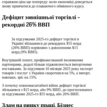
справжня ціна ще попереду: коли економіці доведеться
знову привчатися до плаваючого обмінного курсу.
Дефіцит зовнішньої торгівлі –
рекордні 26% ВВП
За підсумками 2025-го дефіцит торгівлі в
Україні збільшився до рекордних $55 млрд
(26% ВВП) порівняно з довоєнними $15
млрд (9% ВВП).
Внутрішній попит, профінансований іноземними
партнерами, дедалі більше підживлюється імпортними
поставками. За підсумком 10 місяців 2025 року експорт
товарів і послуг з України скоротився на 5%, а імпорт,
навпаки, зріс на 15%.
З початку повномасштабної війни дефіцит торгівлі
збільшився з $15 млрд, або 9% ВВП, до прогнозованих
за підсумками 2025-го $55 млрд, або 26% ВВП.
Злам на ринку праці. Бізнес