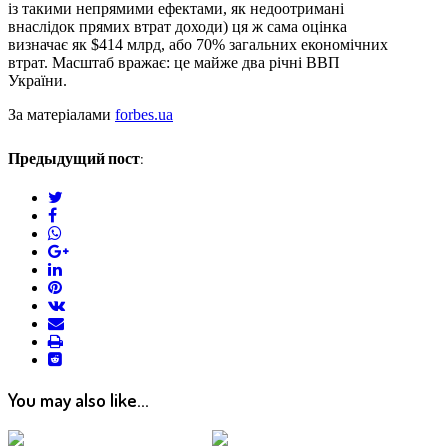
із такими непрямими ефектами, як недоотримані
внаслідок прямих втрат доходи) ця ж сама оцінка
визначає як $414 млрд, або 70% загальних економічних
втрат. Масштаб вражає: це майже два річні ВВП
України.
За матеріалами
forbes.ua
Предыдущий пост:
twitter
facebook
whatsapp
google+
linkedin
pinterest
vkontakte
email
print
reddit
reddit
You may also like...