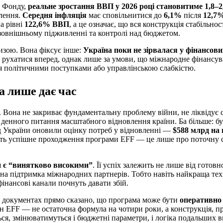
ю Фонду,
реальне зростання ВВП у 2026 році становитиме 1,8–
влення.
Середня інфляція
має сповільнитися до
6,1%
після
12,7%
а рівні
122,6% ВВП
, а це означає, що вся конструкція стабільнос
 зовнішньому підживленні та контролі над бюджетом.
изою. Вона фіксує інше:
Україна поки не зірвалася у фінансови
а рухатися вперед, однак лише за умови, що міжнародне фінансу
ся політичними поступками або управлінською слабкістю.
а лише дає час
 Вона не закриває фундаментальну проблему війни, не ліквідує 
у денного питання масштабного відновлення країни. Ба більше: бу
д України оновили оцінку потреб у відновленні —
$588 млрд на
віть успішне проходження програми EFF — це лише про поточну ст
и є “винятково високими”
. Її успіх залежить не лише від готовн
рвна підтримка міжнародних партнерів. Тобто навіть найкраща те
інансові канали почнуть давати збій.
 документах прямо сказано, що програма може бути
оперативно 
йн EFF — не остаточна формула на чотири роки, а конструкція, п
я, змінюватимуться і бюджетні параметри, і логіка подальших ви