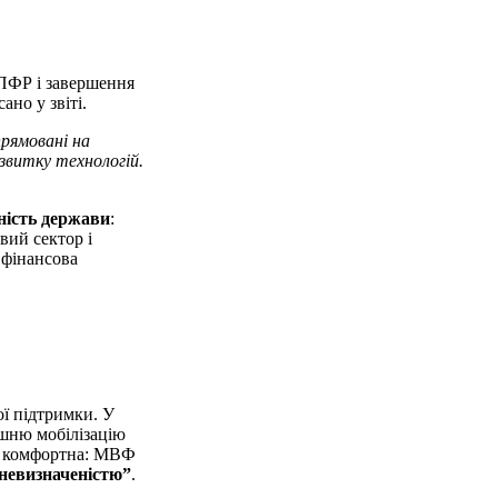
ЦПФР і завершення
но у звіті.
рямовані на
звитку технологій.
ність держави
:
вий сектор і
 фінансова
ої підтримки. У
ішню мобілізацію
ія комфортна: МВФ
невизначеністю”
.