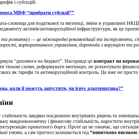
рифів і субсидій.
вимога МВФ “прибрати субсидії””
ата-сховища для податкової та митниці, зміни в управлінні НК
еджменту активів/антикорупційної інфраструктури, як це прописа
та розвитку) — це міжнародні рекомендації та інструменти, сп
зорості, корпоративного управління, боротьби з корупцією та ро
ормула “допомога на бюджет”. Насправді це
контракт на керова
ати тіньові схеми, реформувати митницю, не розхитувати фінансо
таких як тарифи та антикорупційний контроль. Це вже не просто
а, коли її можуть запустити, чи їснує альтернатива?”
аїни
 стабільність завдяки поєднанню внутрішніх рішень та зовнішнь
льну макроекономічну і фінансову стабільність, наростити внутр
руктуризацію приватного боргу. Проте це не означає, що ситуац
льні умови, а сам прогноз залишається під
“винятково високою 