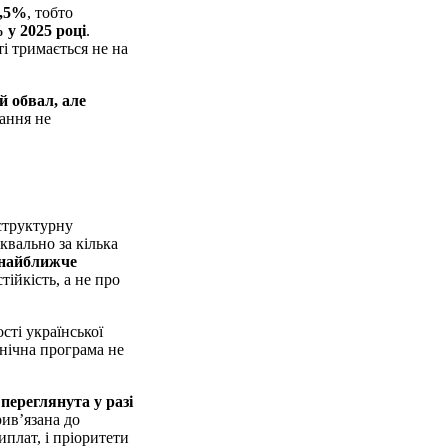
2,5%
, тобто
 у 2025 році
.
ті тримається не на
й обвал, але
вання не
структурну
квально за кілька
 найближче
ійкість, а не про
ості української
хнічна програма не
переглянута у разі
рив’язана до
плат, і пріоритети