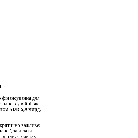
и
о фінансування для
ансів у війні, яка
ягом
SDR 5,9 млрд
,
 критично важливе:
енсії, зарплати
ї війни. Саме так