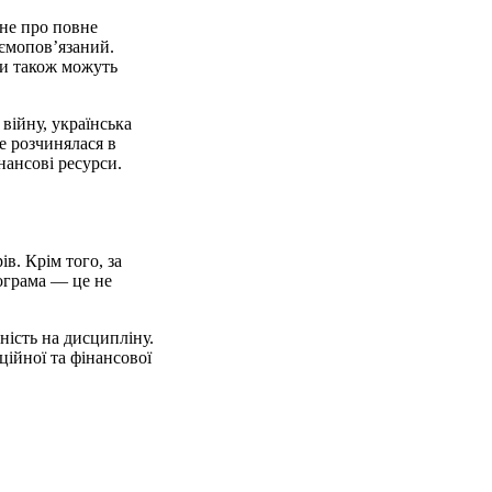
 не про повне
аємопов’язаний.
ри також можуть
 війну, українська
е розчинялася в
нансові ресурси.
в. Крім того, за
ограма — це не
ність на дисципліну.
ійної та фінансової