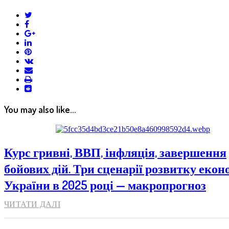
twitter
facebook
google+
linkedin
pinterest
vkontakte
email
print
reddit
reddit
You may also like...
Курс гривні, ВВП, інфляція, завершення
бойових дій. Три сценарії розвитку екон
України в 2025 році — макропрогноз
ЧИТАТИ ДАЛІ