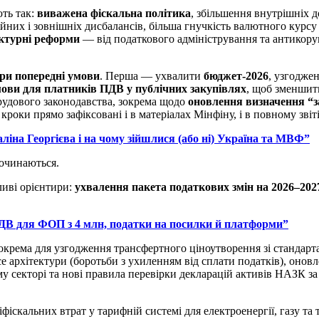
ть так:
виважена фіскальна політика
, збільшення внутрішніх д
йних і зовнішніх дисбалансів, більша гнучкість валютного курсу
ктурні реформи
— від податкового адміністрування та антикору
ри попередні умови
. Перша — ухвалити
бюджет-2026
, узгодже
ови для платників ПДВ у публічних закупівлях
, щоб зменшити
рудового законодавства, зокрема щодо
оновлення визначення “з
кроки прямо зафіксовані і в матеріалах Мінфіну, і в повному зві
іна Георгієва і на чому зійшлися (або ні) Україна та МВФ”
очинаються.
ливі орієнтири:
ухвалення пакета податкових змін на 2026–202
: ПДВ для ФОП з 4 млн, податки на посилки й платформи”
зокрема для узгодження трансфертного ціноутворення зі стандар
e архітектури (боротьби з ухиленням від сплати податків), оновл
у секторі та нові правила перевірки декларацій активів НАЗК з
фіскальних втрат у тарифній системі для електроенергії, газу т