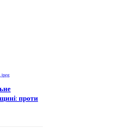
ьне
вщині: проти