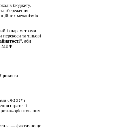
оходів бюджету,
 та збереження
пційних механізмів
ний із параметрами
 перекоси та тіньові
айнятості”
, аби
ті МВФ.
7 роки
та
тами OECD* і
ення стратегії
а ризик-орієнтованим
а тепла — фактично це