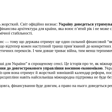
жорсткий. Світ офіційно визнає:
Україну доведеться утримуват
фінансова архітектура для країни, яка воює п’ятий рік і не може 
ічної стабільності.
Шанс — тому що держава отримує ще один сильний фінансовий “як
о відтепер кожен наступний транш прив’язаний до конкретних р
етичних перекосів. І чим довше триває війна, тим менш терпимим
і для України” в спрощеному сенсі. Це історія про те, як міжна
ання до довгострокового управління воєнною економікою
. Укр
 із цим вона отримує й жорсткий зовнішній календар реформ, по
 дисципліни навіть найсильніша міжнародна підтримка не буде б
довга, фінансування буде довгим, а право на нього доведеться р