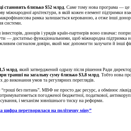
ці становить близько $52 млрд
. Саме тому нова програма — це
ову міжнародної архітектури, в якій кожен елемент підтримки вз
а макрофінансова рамка залишається керованою, а отже інші доно
ня системи.
я інвесторів, донорів і урядів країн-партнерів воно означає: попри
тути — достатньо функціональними, щоб міжнародна підтримка н
жливим сигналом довіри, який має допомогти залучати й інші фі
1,5 млрд
, який затверджений одразу після рішення Ради директорі
ири транші на загальну суму близько $3,8 млрд
. Тобто нова пр
х до виконання умов та регулярних переглядів.
 “гроші без питань”. МВФ не просто дає ресурс, а обмінює ліквід
дотримуватиметься погодженої бюджетної, податкової, антикорупц
нсування, і механізм зовнішнього тиску на реформи.
 цифра перетворилася на політичну міну”