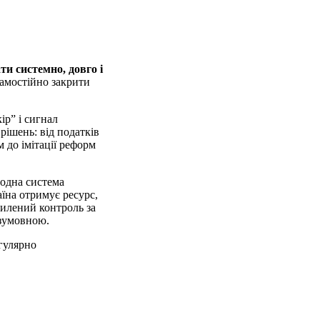
и системно, довго і
самостійно закрити
ір” і сигнал
ішень: від податків
 до імітації реформ
родна система
аїна отримує ресурс,
силений контроль за
езумовною.
егулярно