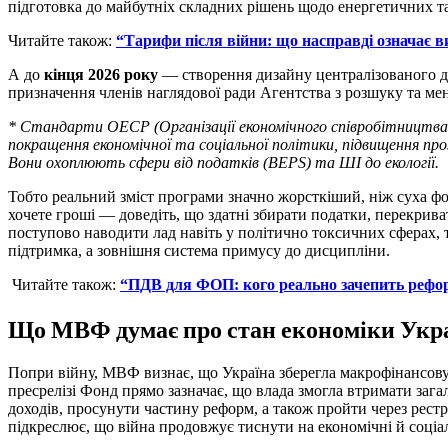
підготовка до майбутніх складних рішень щодо енергетичних та
Читайте також:
“Тарифи після війни: що насправді означає 
А до
кінця 2026 року
— створення дизайну централізованого д
призначення членів наглядової ради Агентства з розшуку та мен
* Стандарти ОЕСР (Організації економічного співробітництва 
покращення економічної та соціальної політики, підвищення про
Вони охоплюють сфери від податків (BEPS) та ШІ до екології.
Тобто реальний зміст програми значно жорсткіший, ніж суха ф
хочете гроші — доведіть, що здатні збирати податки, перекрив
поступово наводити лад навіть у політично токсичних сферах, 
підтримка, а зовнішня система примусу до дисципліни.
Читайте також:
“ПДВ для ФОП: кого реально зачепить реформ
Що МВФ думає про стан економіки Укр
Попри війну, МВФ визнає, що Україна зберегла макрофінансову
пресрелізі Фонд прямо зазначає, що влада змогла втримати зага
доходів, просунути частину реформ, а також пройти через рест
підкреслює, що війна продовжує тиснути на економічні й соціа