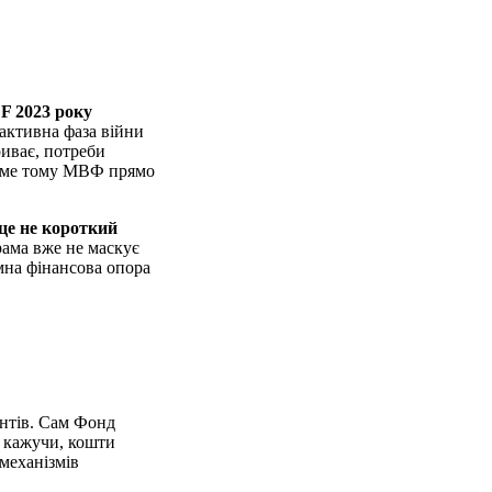
F 2023 року
 активна фаза війни
риває, потреби
Саме тому МВФ прямо
це не короткий
рама вже не маскує
мна фінансова опора
ентів. Сам Фонд
 кажучи, кошти
механізмів