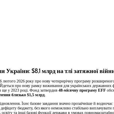
 України: $8,1 млрд на тлі затяжної війн
6 лютого 2026 року про нову чотирирічну програму розширеног
Йдеться про нову рамку виживання для українських державних фін
и ще у 2023 році. Фонд затвердив
48-місячну програму EFF
обс
лення близько $1,5 млрд
.
ідновлення. Їхнє базове завдання значно прозаїчніше й водночас
 дефіциту бюджету, без якого неможливо стабільно виплачувати п
 освіту та інші базові функції держави в умовах повномасштабно