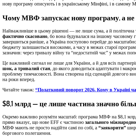
нову програму описують і в українському Мінфіні, і в самому 
Чому МВФ запускає нову програму, а не
Найважливіше в цьому рішенні — не лише сума, а й політична та
фактично скасовано
, бо вона будувалася на іншому часовому 
завершиться раніше, а Україна поступово перейде до масштабно
бюджету залишаються високими, а часу в межах старої програм
зазначив: через тривалу війну та “недостатній час” у межах по
Це важливий сигнал не лише для України, а й для всіх партнер
шок, а тривалий стан
, до якого доводиться адаптувати і макр
проблему тимчасовості. Вона створена під сценарій довгого ви
на роки вперед.
Читайте також:
“Податковий поворот 2026. Кому в Україні час
$8,1 млрд — це лише частина значно біль
Окремо важливо розуміти масштаб: програма МВФ на $8,1 млрд 
прямо вказує, що нове EFF є частиною
загального міжнародно
МВФ мають не просто надійти самі по собі, а
“заякорити”
ширш
боргового полегшення.