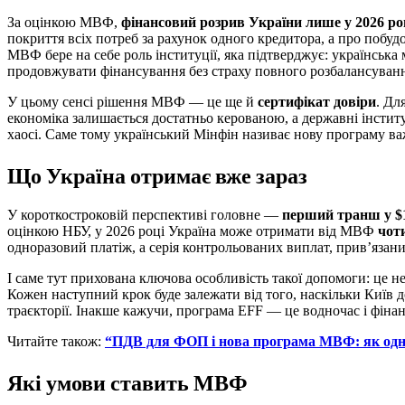
За оцінкою МВФ,
фінансовий розрив України лише у 2026 ро
покриття всіх потреб за рахунок одного кредитора, а про побуд
МВФ бере на себе роль інституції, яка підтверджує: українськ
продовжувати фінансування без страху повного розбалансуван
У цьому сенсі рішення МВФ — це ще й
сертифікат довіри
. Дл
економіка залишається достатньо керованою, а державні інсти
хаосі. Саме тому український Мінфін називає нову програму ва
Що Україна отримає вже зараз
У короткостроковій перспективі головне —
перший транш у $
оцінкою НБУ, у 2026 році Україна може отримати від МВФ
чот
одноразовий платіж, а серія контрольованих виплат, прив’язани
І саме тут прихована ключова особливість такої допомоги: це не
Кожен наступний крок буде залежати від того, наскільки Київ 
траєкторії. Інакше кажучи, програма EFF — це водночас і фіна
Читайте також:
“ПДВ для ФОП і нова програма МВФ: як одна
Які умови ставить МВФ