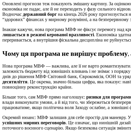
Оновлені прогнози теж показують змішану картину. За оцінко
економіка не падає, але й не переходить у фазу сильного відно
Водночас
державний борг
на кінець 2026 року прогнозується н
“здорових” фінансах у мирному розумінні, а на безперервному
Інакше кажучи, нова програма МВФ не фіксує перемогу над кр
лишається в режимі керованої вразливості
. Економіка здатн
переривається, а внутрішня фіскальна дисципліна не руйнуєть
Чому ця програма не вирішує проблему, 
Нова програма МВФ — важлива, але її не варто романтизувати.
залежність бюджету від зовнішніх вливань і не знімає з порядк
днів до рішення МВФ Світовий банк, Єврокомісія, ООН та уря
десятиліття
. Це окрема, значно більша цифра, яка показує: на
повноцінну реконструкцію країни.
Більше того, сам МВФ прямо наголошує:
ризики для програм
влади виконувати умови, а й від того, чи збережеться безпере
працюватиме, якщо політична воля Заходу ослабне, а зовнішні ф
Окремий нюанс: МВФ залишив для себе простір для маневру. У
успішних мирних переговорів
. Це означає, що нинішній диза
поточного воєнного сценарію. Якщо безпекова ситуація змінитьс