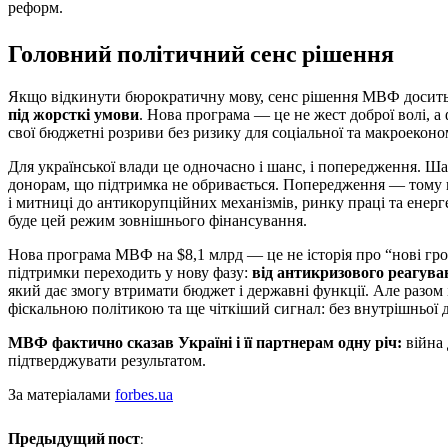
реформ.
Головний політичний сенс рішення
Якщо відкинути бюрократичну мову, сенс рішення МВФ досить 
під жорсткі умови
. Нова програма — це не жест доброї волі, а 
свої бюджетні розриви без ризику для соціальної та макроеконом
Для української влади це одночасно і шанс, і попередження. 
донорам, що підтримка не обривається. Попередження — тому щ
і митниці до антикорупційних механізмів, ринку праці та енерг
буде цей режим зовнішнього фінансування.
Нова програма МВФ на $8,1 млрд — це не історія про “нові грош
підтримки переходить у нову фазу:
від антикризового реагув
який дає змогу втримати бюджет і державні функції. Але разом
фіскальною політикою та ще чіткіший сигнал: без внутрішньої
МВФ фактично сказав Україні і її партнерам одну річ:
війна 
підтверджувати результатом.
За матеріалами
forbes.ua
Предыдущий пост: