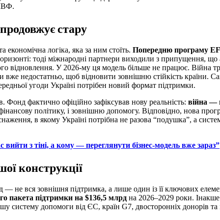
МВФ.
 продовжує стару
 економічна логіка, яка за ним стоїть.
Попередню програму EF
горизонті: тоді міжнародні партнери виходили з припущення, що
го відновлення. У 2026-му ця модель більше не працює. Війна т
и вже недостатньо, щоб відновити зовнішню стійкість країни. 
передньої угоди Україні потрібен новий формат підтримки.
ів. Фонд фактично офіційно зафіксував нову реальність:
війна — 
офінансову політику, і зовнішню допомогу. Відповідно, нова прог
снаження, в якому Україні потрібна не разова “подушка”, а систе
 вийти з тіні, а кому — переглянути бізнес-модель вже зараз”
шої конструкції
— не вся зовнішня підтримка, а лише один із її ключових елем
го пакета підтримки на $136,5 млрд
на 2026–2029 роки. Інакше
у систему допомоги від ЄС, країн G7, двосторонніх донорів та 