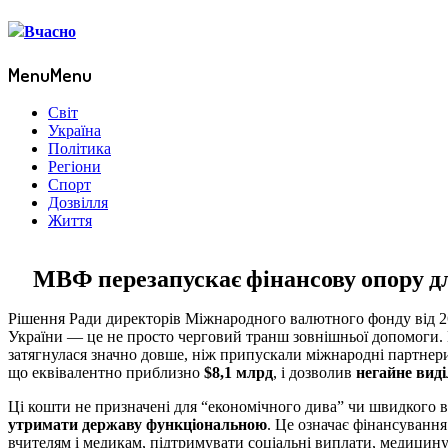
Menu
Menu
Світ
Україна
Політика
Регіони
Спорт
Дозвілля
Життя
МВФ перезапускає фінансову опору для
Рішення Ради директорів Міжнародного валютного фонду від 2
України — це не просто черговий транш зовнішньої допомоги. 
затягнулася значно довше, ніж припускали міжнародні партнер
що еквівалентно приблизно
$8,1 млрд
, і дозволив
негайне виді
Ці кошти не призначені для “економічного дива” чи швидкого в
утримати державу функціональною
. Це означає фінансування
вчителям і медикам, підтримувати соціальні виплати, медицину,