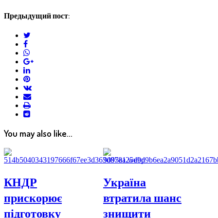
Предыдущий пост:
twitter
facebook
whatsapp
google+
linkedin
pinterest
vkontakte
email
print
reddit
reddit
You may also like...
КНДР
Україна
прискорює
втратила шанс
підготовку
знищити