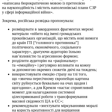
«написана бюрократичною мовою із претензією
на наукоподібність і містить наполеонівські плани СЗР
у сфері інформаційної війни».
Зокрема, російська розвідка пропонувала:
розміщувати в закордонних фрагментах мережі
матеріали «нібито від імені громадських
прокиївських організацій, що містять нові вимоги
до країн ГП [“головного противника”]
політичного, економічного, соціального
характеру», дратуючи аудиторію їхньою
нав’язливістю та агресивною формою;
розділити аудиторію на «раціональну»
та «емоційну» і регулярно впливати на кожну
за допомогою окремих сюжетів двічі на тиждень;
використовувати емоцію страху на тлі того,
що «звична пересічному європейцю картина
світу руйнується буквально на очах щодня і
щогодини», а для Кремля «настає сприятливий
момент для налагодження системної
цілеспрямованої роботи з трансформування
масової свідомості ЦА в ЄС»;
рекомендували «знехтувати міркуваннями моралі
на користь креативності для вирішення