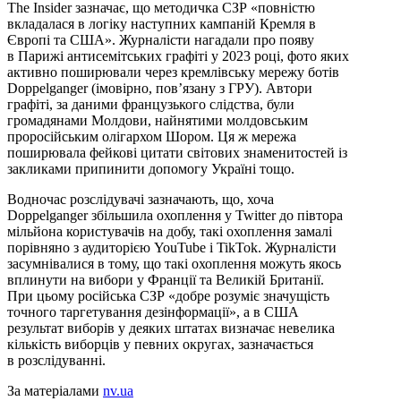
The Insider зазначає, що методичка СЗР «повністю
вкладалася в логіку наступних кампаній Кремля в
Європі та США». Журналісти нагадали про появу
в Парижі антисемітських графіті у 2023 році, фото яких
активно поширювали через кремлівську мережу ботів
Doppelganger (імовірно, пов’язану з ГРУ). Автори
графіті, за даними французького слідства, були
громадянами Молдови, найнятими молдовським
проросійським олігархом Шором. Ця ж мережа
поширювала фейкові цитати світових знаменитостей із
закликами припинити допомогу Україні тощо.
Водночас розслідувачі зазначають, що, хоча
Doppelganger збільшила охоплення у Twitter до півтора
мільйона користувачів на добу, такі охоплення замалі
порівняно з аудиторією YouTube і TikTok. Журналісти
засумнівалися в тому, що такі охоплення можуть якось
вплинути на вибори у Франції та Великій Британії.
При цьому російська СЗР «добре розуміє значущість
точного таргетування дезінформації», а в США
результат виборів у деяких штатах визначає невелика
кількість виборців у певних округах, зазначається
в розслідуванні.
За матеріалами
nv.ua