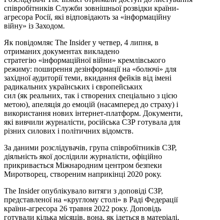
співробітників Служби зовнішньої розвідки країни-
агресора Росії, які відповідають за «інформаційну
війну» із Заходом.
Як повідомляє The Insider у четвер, 4 липня, в
отриманих документах викладено
стратегію «інформаційної війни» кремлівського
режиму: поширення дезінформації на «болючі» для
західної аудиторії теми, вкидання фейків від імені
радикальних українських і європейських
сил (як реальних, так і створених спеціально з цією
метою), апеляція до емоцій (насамперед до страху) і
використання нових інтернет-платформ. Документи,
які вивчили журналісти, російська СЗР готувала для
різних силових і політичних відомств.
За даними розслідувачів, група співробітників СЗР,
діяльність якої дослідили журналісти, офіційно
прикривається Міжнародним центром безпеки
Миротворец, створеним наприкінці 2020 року.
The Insider опублікувало витяги з доповіді СЗР,
представленої на «круглому столі» в Раді Федерації
країни-агресора 26 травня 2022 року. Доповідь
готували кілька місяців, вона, як ідеться в матеріалі,