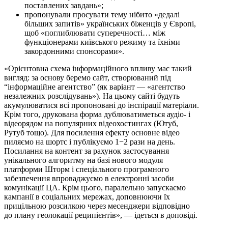
поставлених завдань»;
пропонували просувати тему нібито «дедалі
більших запитів» українських біженців у Європі,
щоб «поглиблювати суперечності… між
функціонерами київського режиму та їхніми
закордонними спонсорами».
«Орієнтовна схема інформаційного впливу має такий
вигляд: за основу беремо сайт, створюваний під
“інформаційне агентство” (як варіант — «агентство
незалежних розслідувань»). На цьому сайті будуть
акумулюватися всі пропоновані до інспірації матеріали.
Крім того, друкована форма дублюватиметься аудіо- і
відеорядом на популярних відеохостингах (Ютуб,
Рутуб тощо). Для посилення ефекту основне відео
пиляємо на шортс і публікуємо 1−2 рази на день.
Посилання на контент за рахунок застосування
унікального алгоритму на базі нового модуля
платформи Шторм і спеціального програмного
забезпечення впроваджуємо в електронні засоби
комунікації ЦА. Крім цього, паралельно запускаємо
кампанії в соціальних мережах, доповнюючи їх
прицільною розсилкою через месенджери відповідно
до плану геолокації реципієнтів», — ідеться в доповіді.