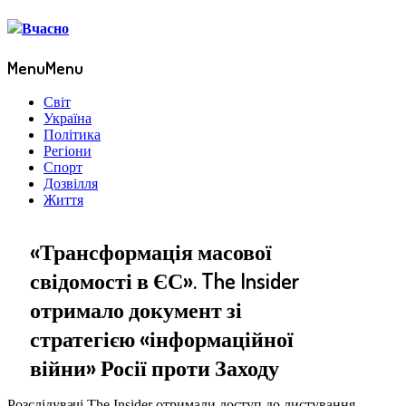
Menu
Menu
Світ
Україна
Політика
Регіони
Спорт
Дозвілля
Життя
«Трансформація масової
свідомості в ЄС». The Insider
отримало документ зі
стратегією «інформаційної
війни» Росії проти Заходу
Розслідувачі The Insider отримали доступ до листування