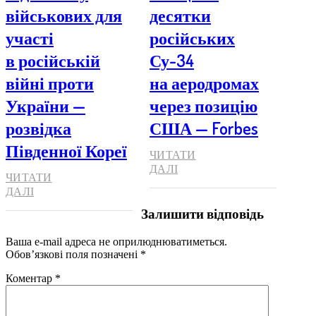
військових для
десятки
участі
російських
в російській
Су-34
війні проти
на аеродромах
України —
через позицію
розвідка
США — Forbes
Південної Кореї
ЧИТАТИ
ДАЛІ
ЧИТАТИ
ДАЛІ
Залишити відповідь
Ваша e-mail адреса не оприлюднюватиметься.
Обов’язкові поля позначені
*
Коментар
*