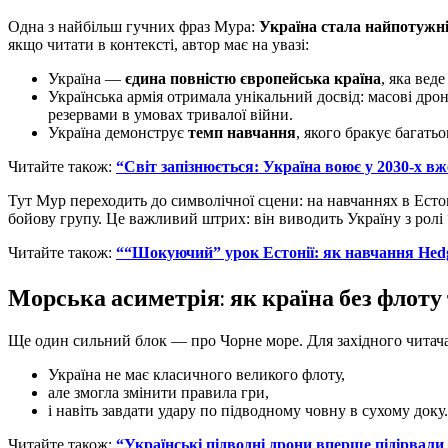
Одна з найбільш гучних фраз Мура:
Україна стала найпотужн
якщо читати в контексті, автор має на увазі:
Україна —
єдина повністю європейська країна
, яка вед
Українська армія отримала унікальний досвід: масові дрон
резервами в умовах тривалої війни.
Україна демонструє
темп навчання
, якого бракує багать
Читайте також:
“Світ запізнюється: Україна воює у 2030-х вж
Тут Мур переходить до символічної сцени: на навчаннях в Естон
бойову групу. Це важливий штрих: він виводить Україну з ролі “
Читайте також:
““Шокуючий” урок Естонії: як навчання Hedg
Морська асиметрія: як країна без флоту
Ще один сильний блок — про Чорне море. Для західного читача
Україна не має класичного великого флоту,
але змогла змінити правила гри,
і навіть завдати удару по підводному човну в сухому доку.
Читайте також:
“Українські підводні дрони вперше підірвали 