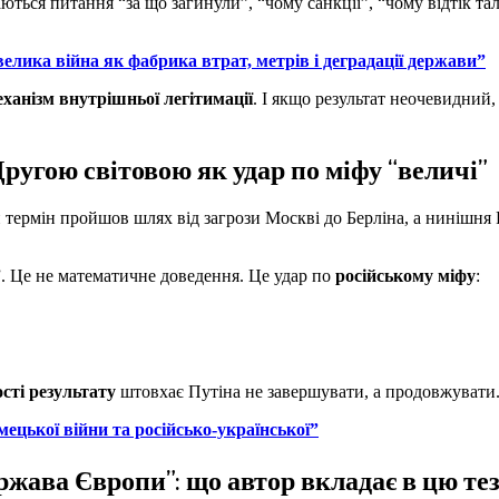
ються питання “за що загинули”, “чому санкції”, “чому відтік та
елика війна як фабрика втрат, метрів і деградації держави”
еханізм внутрішньої легітимації
. І якщо результат неочевидний
угою світовою як удар по міфу “величі”
термін пройшов шлях від загрози Москві до Берліна, а нинішня 
у”. Це не математичне доведення. Це удар по
російському міфу
:
сті результату
штовхає Путіна не завершувати, а продовжувати
ецької війни та російсько-української”
жава Європи”: що автор вкладає в цю те