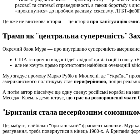
расової та статевої справедливості, а також боротьбу з д
«прокинутися» до проблем расизму, сексизму, ЛГБТ-фобії
Це вже не військова історія — це історія
про капітуляцію смис
Трамп як “центральна суперечність” За
Окремий блок Мура — про внутрішню суперечність американськ
США історично віддані ідеї західної цивілізації і союзу з
але не хочуть прямо протистояти найбільш очевидній війс
Мур згадує промову Марко Рубіо в Мюнхені, де “Україна” прозв
американського політикуму стає
периферійною
, попри реальні
А потім автор підсвічує ще одну сцену: російські кораблі на н
Меседж: Кремль демонструє, що
грає на розпорошенні уваг
“Британія стала несерйозним союзником
Це, мабуть, найбільш “британський” фрагмент колонки. Мур ка
реагування, треба повернутися в кінець 1980-х. А Британія ф