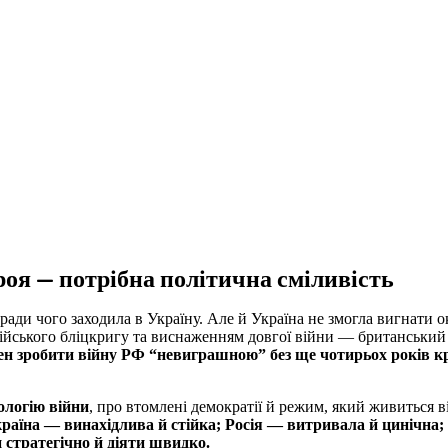
роя — потрібна політична сміливість
аради чого заходила в Україну. Але й Україна не змогла вигнати о
сійського бліцкригу та виснаженням довгої війни — британський
тен зробити війну РФ “невиграшною” без ще чотирьох років 
ологію війни
, про втомлені демократії й режим, який живиться 
раїна — винахідлива й стійка; Росія — витривала й цинічна
 стратегічно й діяти швидко.