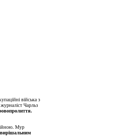
купаційні війська з
 журналіст Чарльз
кровопролиття.
війною. Мур
; вирішальним