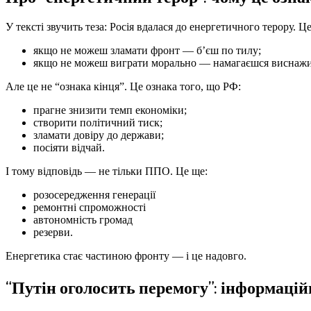
У тексті звучить теза: Росія вдалася до енергетичного терору. Це
якщо не можеш зламати фронт — б’єш по тилу;
якщо не можеш виграти морально — намагаєшся виснажи
Але це не “ознака кінця”. Це ознака того, що РФ:
прагне знизити темп економіки;
створити політичний тиск;
зламати довіру до держави;
посіяти відчай.
І тому відповідь — не тільки ППО. Це ще:
розосередження генерації
ремонтні спроможності
автономність громад
резерви.
Енергетика стає частиною фронту — і це надовго.
“Путін оголосить перемогу”: інформацій