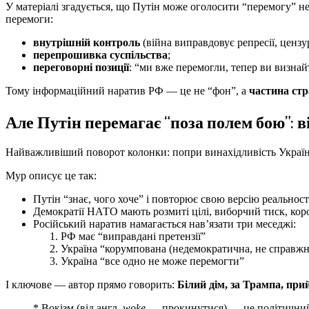
У матеріалі згадується, що Путін може оголосити “перемогу” не
перемоги:
внутрішній контроль
(війна виправдовує репресії, цензур
перепрошивка суспільства
;
переговорні позиції
: “ми вже перемогли, тепер ви визнай
Тому інформаційний наратив РФ — це не “фон”, а
частина ст
Але Путін перемагає “поза полем бою”: в
Найважливіший поворот колонки: попри винахідливість Україн
Мур описує це так:
Путін “знає, чого хоче” і повторює свою версію реальност
Демократії НАТО мають розмиті цілі, виборчий тиск, кор
Російський наратив намагається нав’язати три меседжі:
РФ має “виправдані претензії”
Україна “корумпована (недемократична, не справжн
Україна “все одно не може перемогти”
І ключове — автор прямо говорить:
Білий дім, за Трампа, при
* Вокізм (від англ.
woke
— прокинутися) — це політичний т