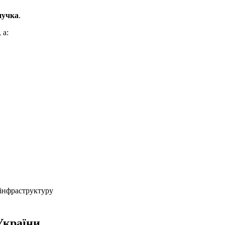
нучка
.
 а:
 інфраструктуру
 України