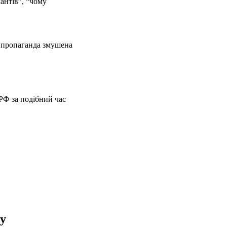
лантів”, “чому
, пропаганда змушена
РФ за подібний час
.
зу