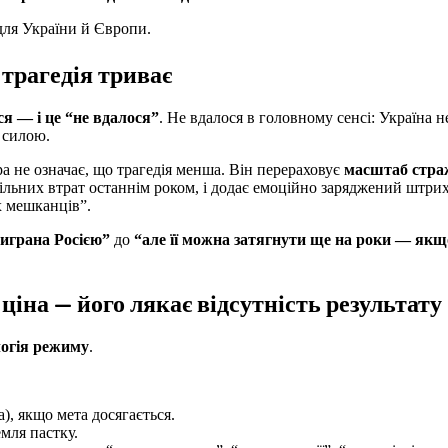
для України й Європи.
е трагедія триває
ся — і це “не вдалося”
. Не вдалося в головному сенсі: Україна н
а силою.
ра не означає, що трагедія менша. Він перераховує
масштаб стра
ільних втрат останнім роком, і додає емоційно заряджений штрих
х мешканців”.
виграна Росією”
до
“але її можна затягнути ще на роки — якщо
ціна — його лякає відсутність результату
логія режиму
.
), якщо мета досягається.
емля пастку.