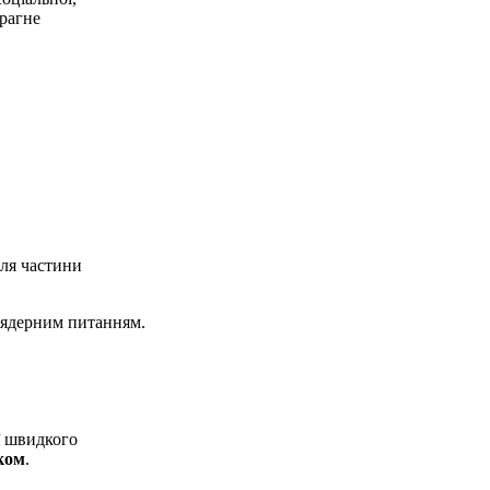
прагне
для частини
м ядерним питанням.
ї швидкого
ком
.