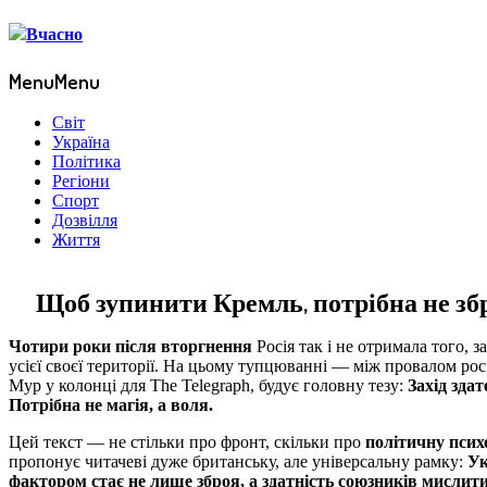
Menu
Menu
Світ
Україна
Політика
Регіони
Спорт
Дозвілля
Життя
Щоб зупинити Кремль, потрібна не зб
Чотири роки після вторгнення
Росія так і не отримала того, з
усієї своєї території. На цьому тупцюванні — між провалом ро
Мур у колонці для The Telegraph, будує головну тезу:
Захід зда
Потрібна не магія, а воля.
Цей текст — не стільки про фронт, скільки про
політичну псих
пропонує читачеві дуже британську, але універсальну рамку:
Ук
фактором стає не лише зброя, а здатність союзників мислити