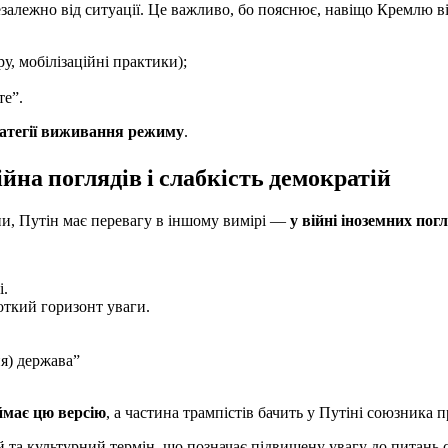
залежно від ситуації. Це важливо, бо пояснює, навіщо Кремлю ві
у, мобілізаційні практики);
те”.
ратегії виживання режиму
.
ійна поглядів і слабкість демократій
и, Путін має перевагу в іншому вимірі —
у війні іноземних пог
і.
откий горизонт уваги.
я) держава”
ймає цю версію
, а частина трампістів бачить у Путіні союзника 
а культурний термін, що позначає підвищену увагу до питань с