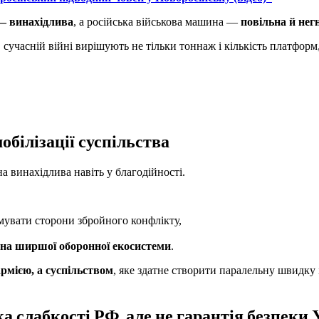
— винахідлива
, а російська військова машина —
повільна й нег
сучасній війні вирішують не тільки тоннаж і кількість платформ,
мобілізації суспільства
а винахідлива навіть у благодійності.
мувати сторони збройного конфлікту,
на ширшої оборонної екосистеми
.
рмією, а суспільством
, яке здатне створити паралельну швидку
а слабкості РФ, але не гарантія безпеки