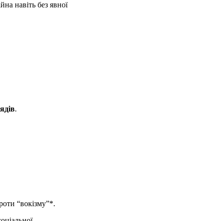
йна навіть без явної
лядів
.
проти “вокізму”*.
оціальної,