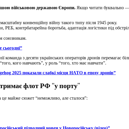
ішою військовою державою Європи.
Якщо читати буквально — 
е масштабну конвенційну війну такого типу після 1945 року.
и, РЕБ, контрбатарейна боротьба, адаптація логістики під обстрі
ом союзникам.
е сьогодні”
ії команда з десяти українських операторів дронів перемагає біл
того, кого навчають”, у роль “того, хто має навчати”.
ehog 2025 показали слабкі місця НАТО в епоху дронів”
 тримає флот РФ “у порту”
 це майже сюжет “неможливо, але сталося”:
російський підводний човен у Новоросійську (відео)”