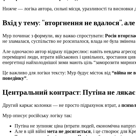
Нижче — логіка автора, сильні місця, уразливості та висновки 
Вхід у тему: “вторгнення не вдалося”, ал
Мур починає з формули, яку важко спростувати:
Росія вторгла
не зламалася, суспільство не розсипалося, влада не була змінен
Але одночасно автор відразу підкреслює: навіть невдача агресо
переміщені люди, втрати військових і цивільних, зростання цив
енергетиці найхолоднішої зими мають ціль “заморозити мирни
Це важливо для логіки тексту: Мур будує місток від
“війна не 
поведінку”
.
Центральний контраст: Путіна не лякає 
Другий каркас колонки — не просто підрахунок втрат, а
психо
Мур описує російську логіку так:
Путіна не зупиняє ціна (втрати людей, економічна напруга
Але в цій війні
мета не досягається
, і це створює для Кр