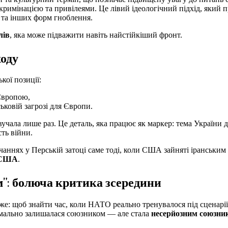
искримінацією та привілеями. Це лівий ідеологічний підхід, який 
 та інших форм гноблення.
лів
, яка може підважити навіть найстійкіший фронт.
ходу
ої позиції:
 Європою,
ьковій загрозі для Європи.
учала лише раз. Це деталь, яка працює як маркер: тема України 
сть війни.
авчаннях у Перській затоці саме тоді, коли США зайняті іранськи
и США
.
”: болюча критика зсередини
же: щоб знайти час, коли НАТО реально тренувалося під сценарі
ормально залишалася союзником — але стала
несерйозним союзни