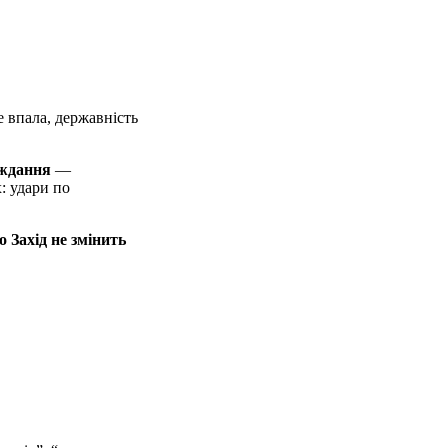
е впала, державність
ждання
—
: удари по
 Захід не змінить