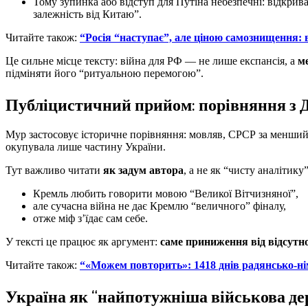
Тому зупинка або відступ для Путіна небезпечні: відкрива
залежність від Китаю”.
Читайте також:
“Росія “наступає”, але ціною самознищення: в
Це сильне місце тексту: війна для РФ — не лише експансія, а
м
підміняти його “ритуальною перемогою”.
Публіцистичний прийом: порівняння з Др
Мур застосовує історичне порівняння: мовляв, СРСР за менший 
окупувала лише частину України.
Тут важливо читати
як задум автора
, а не як “чисту аналітик
Кремль любить говорити мовою “Великої Вітчизняної”,
але сучасна війна не дає Кремлю “величного” фіналу,
отже міф з’їдає сам себе.
У тексті це працює як аргумент:
саме приниження від відсутно
Читайте також:
“«Можем повторить»: 1418 днів радянсько-нім
Україна як “найпотужніша військова дер