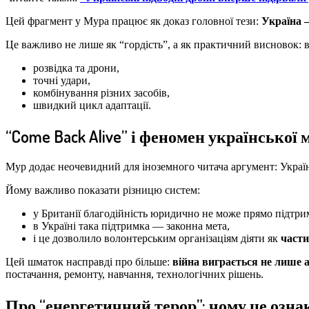
Цей фрагмент у Мура працює як доказ головної тези:
Україна 
Це важливо не лише як “гордість”, а як практичний висновок: в 
розвідка та дрони,
точні удари,
комбінування різних засобів,
швидкий цикл адаптації.
“Come Back Alive” і феномен української 
Мур додає неочевидний для іноземного читача аргумент: Україн
Йому важливо показати різницю систем:
у Британії благодійність юридично не може прямо підтри
в Україні така підтримка — законна мета,
і це дозволило волонтерським організаціям діяти як
части
Цей шматок насправді про більше:
війна виграється не лише а
постачання, ремонту, навчання, технологічних рішень.
Про “енергетичний терор”: чому це ознак