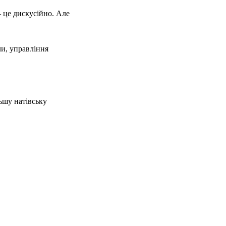
це дискусійно. Але
ли, управління
ьшу натівську