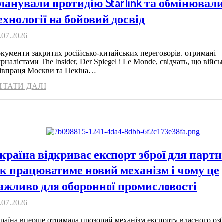
ланували протидію Starlink та обмінювал
ехнології на бойовий досвід
.07.2026
кументи закритих російсько-китайських переговорів, отримані
рналістами The Insider, Der Spiegel і Le Monde, свідчать, що війсь
івпраця Москви та Пекіна…
ИТАТИ ДАЛІ
країна відкриває експорт зброї для партн
к працюватиме новий механізм і чому це
ажливо для оборонної промисловості
.07.2026
раїна вперше отримала прозорий механізм експорту власного оз