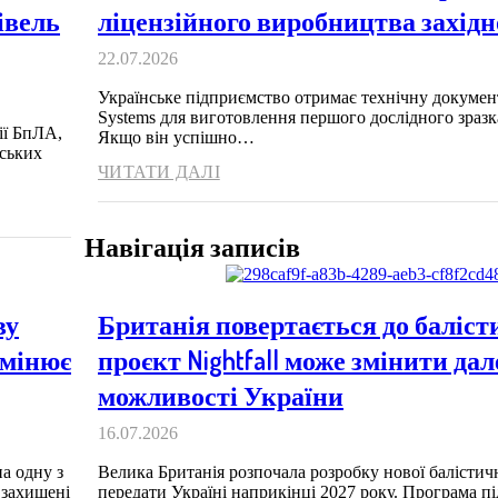
івель
ліцензійного виробництва західно
22.07.2026
Українське підприємство отримає технічну докуме
Systems для виготовлення першого дослідного зразк
ії БпЛА,
Якщо він успішно…
ських
ЧИТАТИ ДАЛІ
Навігація записів
ву
Британія повертається до баліст
змінює
проєкт Nightfall може змінити да
можливості України
16.07.2026
а одну з
Велика Британія розпочала розробку нової балістичн
 захищені
передати Україні наприкінці 2027 року. Програма під