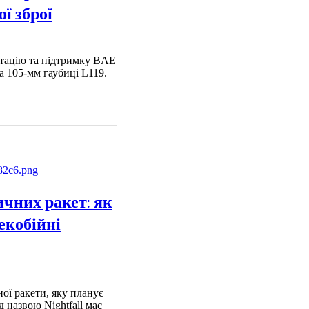
ї зброї
нтацію та підтримку BAE
а 105-мм гаубиці L119.
ичних ракет: як
лекобійні
ої ракети, яку планує
 назвою Nightfall має