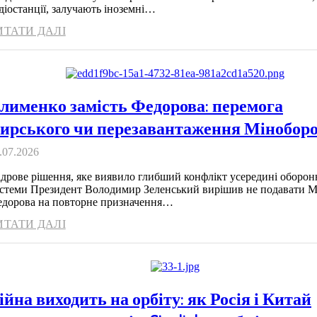
діостанції, залучають іноземні…
ИТАТИ ДАЛІ
лименко замість Федорова: перемога
ирського чи перезавантаження Мінобор
.07.2026
дрове рішення, яке виявило глибший конфлікт усередині оборон
стеми Президент Володимир Зеленський вирішив не подавати 
дорова на повторне призначення…
ИТАТИ ДАЛІ
ійна виходить на орбіту: як Росія і Китай