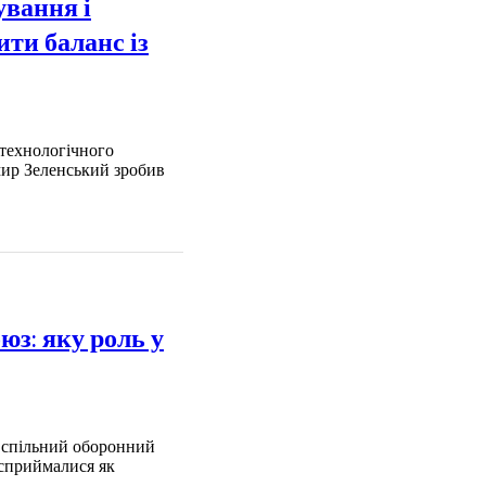
вання і
ти баланс із
 технологічного
мир Зеленський зробив
юз: яку роль у
, спільний оборонний
 сприймалися як