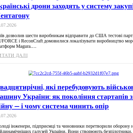
країнські дрони заходять у систему закуп
ентагону
.07.2026
їв дозволив шести виробникам відправити до США тестові парт
UFORCE і ReconCraft домовилися локалізувати виробництво мор
атформ Magura.…
ИТАТИ ДАЛІ
вадцятирічні, які перебудовують військо
ашину України: як покоління стартапів 
ійну — і чому система чинить опір
.07.2026
лоді інженери, підприємці та чиновники перетворили оборону н
йдинамічніших галузей України. Вони створюють безпілотники,