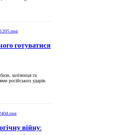
 чого готуватися
бази, залізниця та
лями російських ударів.
огічну війну: