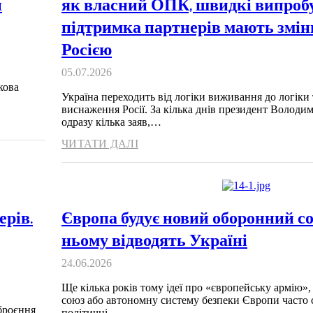
и
як власний ОПК, швидкі випробу
підтримка партнерів мають зміни
Росією
05.07.2026
кова
Україна переходить від логіки виживання до логіки
виснаження Росії. За кілька днів президент Володи
одразу кілька заяв,…
ЧИТАТИ ДАЛІ
ерів.
Європа будує новий оборонний со
ньому відводять Україні
24.06.2026
Ще кілька років тому ідеї про «європейську армію»
союз або автономну систему безпеки Європи часто
броєння
політичні…