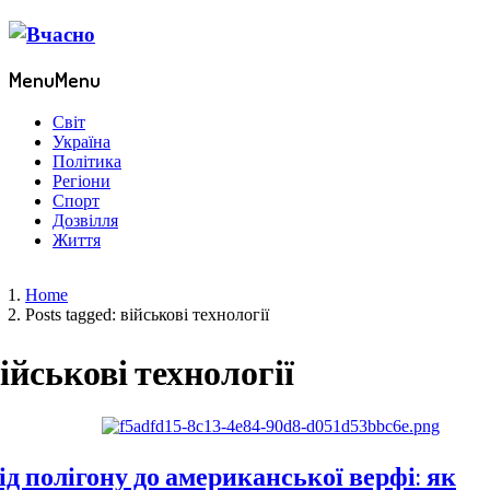
Menu
Menu
Світ
Україна
Політика
Регіони
Спорт
Дозвілля
Життя
Home
Posts tagged:
військові технології
ійськові технології
ід полігону до американської верфі: як